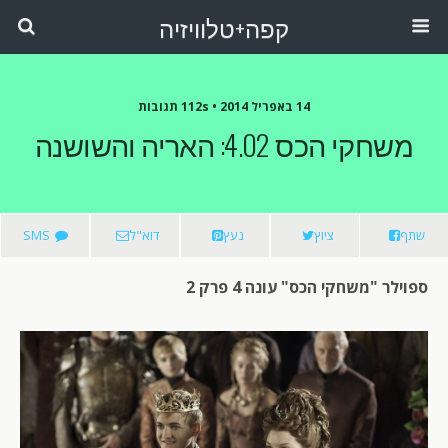
קפה+טלוויזיה
14 באפריל 2014 •
112s תגובות
משחקי הכס 4.02: האריה והשושנה
שתף
ציוץ
נעץ
דוא"ל
SMS
ספוילר "משחקי הכס" עונה 4 פרק 2