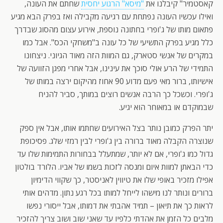
קאסטמיר" קיבלנו את
"מיסא" הרגוע יחסית
שחתם את העונה,
ואילו עכשיו העונה נפתחת עם רגיעה מקבילה ואז בפרק הבא מגיע
פתאום מותו של ג'ופרי בחתונה נוספת, אירוע עצום מהסוג שבדרך
כלל מגיע בפרק התשיעי של כל עונה ב"משחקי הכס". אבל כמו
במקרים של אנשי סטארק, גם המוות הזה מאוד הגיוני. ניצחונו
התמידי של הרע אולי סוכך את עינינו, אבל אחרי מפגן הזוועה של
אישיותו, ברור מאי פעם מדוע 90 אחוז מהיקום ירצה במותו של
ג'ופרי. וכשכל כך הרבה אנשים רוצים במותך, סביר להניח
שבמוקדם או במאוחר הוא יגיע.
יתר הפרק כמובן נותר בצל האירועים שחתמו אותו, אבל אין ספק
שנוצרה הקבלה מאוד ברורה בין ג'ופרי לבין רמזי שלג. פסיכופת
גדול כמו ג'ופרי, אם לא יותר, שמתעלל בבחורות התמימות שלו עד
כדי הבאתן למוות איום ומנסה לזכות בשמו של אביו. הלורד בולטון
אפילו מזכיר באופי שלו את טיווין לאניסטר, כך שקווי הדימיון
ברורים ונותר לנו מישהו לייחל למותו בכל רגע נתון. מדהים אותי
לראות כך את תיאון – תמיד אהבתי את דמותו, אבל ייסורי נפשו
מלבים כל הזמן את אהדתי כלפיו עד שאני שוב ושוב צריך להזכיר