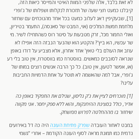
לא זאת בלבד, אלה שלפני המוות האיטי והמייסר כיאות הזה,
קיבלנו כמעט חצי שעה של תזכורת לנקלותו ושפלותו של ג'ופרי
[1], שבעקיפין דאג לעלוב כמעט בכל אחד מהנוכחים עם שחזור
מלחמת חמשת המלכים (אוי, המבט של סאנסה), התעמר בטיריון,
ואולי החמור מכל, זרק מטבעות על סיגור רוס כשהתחילו לשיר. מי
שר עכשיו, הא ביץ'? והקטע הוא שהנער הנבזה הזה אפילו לא
עוזב את העולם בלי טאץ' אחד אחרון, אלא מצביע על דודו באופן
שנראה לסובבים כמאשים. בווסטרוז כמו בווסטרוז, אין טוב בלי רע
(או, אפשר לטעון, אין טוב). כל כך הרבה אנשים רוצים במותו של
ג'ופרי, אבל למה שהאשמה לא תוטל על אחת הדמויות החביבות
עלינו?
[1] מוכרחים לציין את ג'ק גליסון, שגילם את התפקיד באופן כה
אדיר, כולל בסצינת ההיחנקות, והוא ללא ספק יחסר. אני מקווה
שיחזור בו מההחלטה לפרוש ממשחק.
במבט לאחור העובדה
שפרק פתיחת העונה
היה כה דל באירועים
נדמית כמו תמונת מראה לסוף העונה הקודמת – אחרי "גשמי