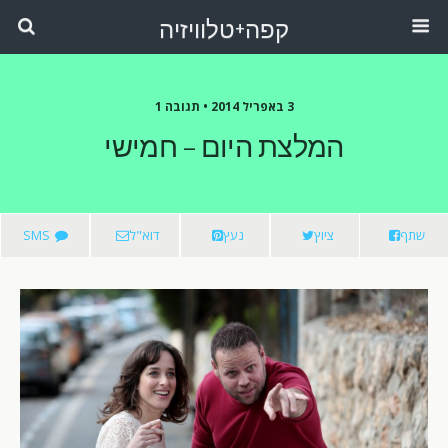
קפה+טלוויזיה
3 באפריל 2014 •
תגובה 1
המלצת היום – חמישי
שתף
ציוץ
נעץ
דוא"ל
SMS