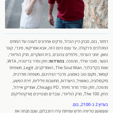
רמזור, בום, מבחן היין הגדול, פרקים אחרונים לעונה של המתים
המהלכים ודרקולה, עד עצם היום הזה, אבא אמריקאי, מינדי, קוגר
טאון, יומני הערפד, פלפלים צהובים, בית השקרים, מרק הוליוודי,
הגשר, סוכני שילד, מהפכה.
בהורדות:
חוק וסדר בריטניה, W1A,
שוות בקליבלנד, The Soul Man, האמריקנים, Legit, משפחת
קומאר, מקום טוב באמצע, פרברי הגיהינום, משפחה מודרנית,
מיקסולוגיה, נאשוויל, הישרדות, מחשבות פליליות, זירת הפשע,
מהפכה, חוק וסדר מדור מיוחד, Chicago PD, אמריקן איידול,
החץ, The 100, מרק הוליוודי, עובדים מצטיינים (וורקהוליקס).
בערוץ 2 ב-21:00, בום.
שעשועון טריוויה חדש שפיתח עידו רוזנבלום, שגם מנחה את