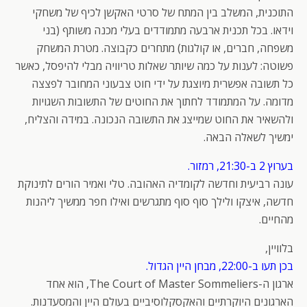
התוכנית, המשלב בין המתח של סרטי האקשן לכיף של משחקי
וידאו. בכל תכנית ארבעה מתמודדים בעלי מכנה משותף (בני
משפחה, חברים, או קולגות) מתחרים כקבוצה. מטרת המשחק
פשוטה: לענות על כמה שיותר שאלות טריוויה מבלי להיפסל, כאשר
כל תשובה אפשרית מיוצגת על ידי חוט צבעוני המחובר לפצצה
מדומה. על המתמודד לחתוך את החוטים של התשובות השגויות
ולהשאיר את החוט שמייצג את התשובה הנכונה. במידה והצליח,
ימשיך לשאלה הבאה.
בערוץ 2 ב-21:30, רמזור.
עונה רביעית וחדשה לקומדיה האהובה. טלי ואמיר הורים לתינוקת
חדשה, איצקו ולילך סוף סוף מתגרשים ואילו חפר ממשיך ליהנות
מהחיים.
בלוויין,
בכן תעו ב-22:00, מבחן היין הגדול.
ארגון ה-The Court of Master Sommeliers, הוא אחד
הארגונים היוקרתיים והאקסקלוסיביים בעולם היין והמסעדנות.