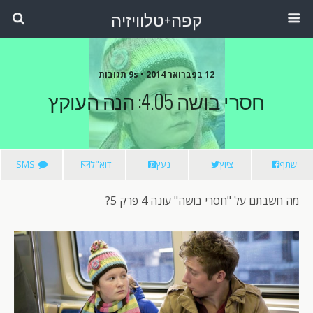
קפה+טלוויזיה
12 בפברואר 2014 •
9s תגובות
חסרי בושה 4.05: הנה העוקץ
שתף
ציוץ
נעץ
דוא"ל
SMS
מה חשבתם על "חסרי בושה" עונה 4 פרק 5?