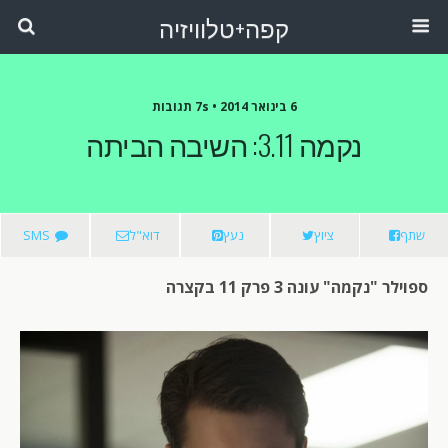
קפה+טלוויזיה
6 בינואר 2014 •
7s תגובות
נקמה 3.11: השיבה הביתה
שתף
ציוץ
נעץ
דוא"ל
SMS
ספוילר "נקמה" עונה 3 פרק 11 בקצרה