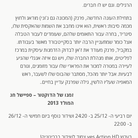
הרגילים. וגם יש לו חברים.
בתחילת העונה החדשה, פרנק (המכונה גם ג'וני) מודאג ולחוץ
מכמה סיבות: ראשית, הוא אינו מחבב את השמות שהאקסית שלו,
סיגריד, בחרה עבור התאומים שלהם, שעומדים לעבור הטבלה
אצל כומר שמתעניין הרבה יותר בסקייטבורד מאשר בעבודתו.
במקביל, פרנק מעודד את ז'אן לבדוק הזדמנות עיסקית במרכז
לפליטים, אותו מנהלת החברה שלו, ויש גם איזה אנגלי שהגיע
לעיירה במטרה למכור את הפרארי שלו עבור מזומנים, וגורם
לבעיות. אבל יותר מהכל, מסתבר שהבוס שלו לשעבר, ראש
המאפיה שעליו הלשין, גילה שפרנק עדיין בחיים..
זמנו של הדוקטור – ספיישל חג
המולד 2013
יום רביעי ה- 25/12 ב- 24:20 ושידור נוסף ביום חמישי ה- 26/12
ב- 22:00
בערוץ yes Action HD צמוד לשידור בבריטניה!