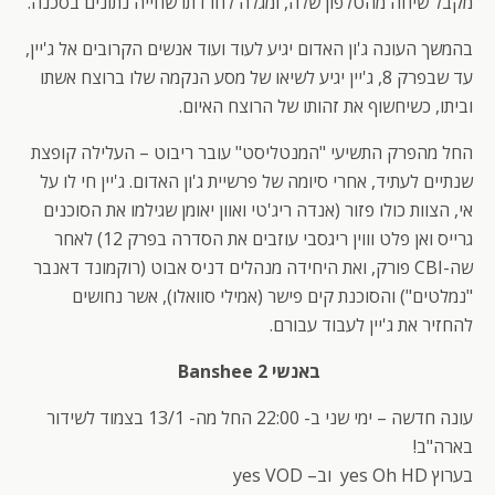
מקבל שיחה מהטלפון שלה, ומגלה לחרדתו שחייה נתונים בסכנה.
בהמשך העונה ג'ון האדום יגיע לעוד ועוד אנשים הקרובים אל ג'יין,
עד שבפרק 8, ג'יין יגיע לשיאו של מסע הנקמה שלו ברוצח אשתו
וביתו, כשיחשוף את זהותו של הרוצח האיום.
החל מהפרק התשיעי "המנטליסט" עובר ריבוט – העלילה קופצת
שנתיים לעתיד, אחרי סיומה של פרשיית ג'ון האדום. ג'יין חי לו על
אי, הצוות כולו פזור (אנדה ריג'טי ואוון יאומן שגילמו את הסוכנים
גרייס ואן פלט וווין ריגסבי עוזבים את הסדרה בפרק 12) לאחר
שה-CBI פורק, ואת היחידה מנהלים דניס אבוט (רוקמונד דאנבר
"נמלטים") והסוכנת קים פישר (אמילי סוואלו), אשר נחושים
להחזיר את ג'יין לעבוד עבורם.
באנשי 2 Banshee
עונה חדשה – ימי שני ב- 22:00 החל מה- 13/1 בצמוד לשידור
בארה"ב!
בערוץ yes Oh HD וב– yes VOD