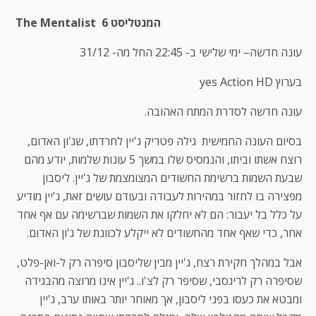
המנטליסט 6 The Mentalist
עונה חדשה– ימי שלישי ב- 22:45 החל מה- 31/12
בערוץ yes Action HD
עונה חדשה לסדרת המתח האהובה.
בסיום העונה החמישית גילה פטריק ג'יין לחרדתו, שג'ון האדום,
רוצח אשתו וביתו, והנמסיס שלו במשך 5 עונות שלמות, יודע מהם
שבעת השמות ברשימת החשודים המצומצמת של ג'יין. ליסבון
מפצירה בו לחזור במהירות לעבודה ובעודם עושים זאת, ג'יין מודיע
על כלל בל יעבור: הם לא יחלקו את השמות שברשימה עם אף אחד
אחר, כדי שאף אחד מהחשודים לא ייקלע לכוונת של ג'ון האדום.
אבל במהלך חקירת רצח, ג'יין מבין שליסבון סיפרה רק ל-ואן-פלט,
שסיפרה רק לריגסבי, שסיפר רק לצ'ו.. ג'יין אינו מרוצה מהבגידה
ומבטא את כעסו בפני ליסבון, אך מאוחר יותר באותו ערב, ג'יין