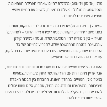
מרני (אליסון ויליאמס) מתרגלת לחיים שאחרי הפרידה הפתאומית
והטראומטית מצ'רלי ופועלת בנחישות, להשיג את החיים שהיא
מאמינה שצריכים להיות לה.
שושנה (זוסיה מאמט) שנפרדה מריי וחזרה לחיי הרווקות, ועומדת
בפני סיום לימודיה, רוקחת תוכנית ליצירת איזון הגיוני – לפחות על
הנייר – בין לימודיה לחיי המסיבות שלה, וג'סה (ג'מימה קירק)
שממשיכה במגמה המתמשכת שלה, להפריע לחייהם של כל
הסובבים אותה, שבה ומפתיעה עם מערכת יחסים שנויה במחלוקת,
עם אדם המהווה דמות אב מצועצעת.
העונה השלישית מוצאת את הבנות מעט מבוגרות יותר וחכמות יותר,
אבל עדיין מתמודדות עם הדרישות של היותן צעירות ועצמאיות
במטרופולין המאיים. במהלך העונה, החברות בין הבנות מאבדת
מיציבותה, מתערערת וחוזרת. כמו תמיד, אהבה, סקס ומוות יכולים
להפריע בדרך העקלקלה לבגרות, ועלולים להגיע ולהפתיע ברגעים
שהכי פחות מצפים להם.