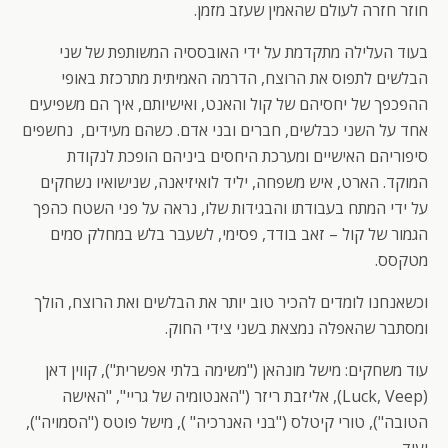
חוזר חזרה לעולם שהאמין שעזב מזמן.
בעוד העלילה מתקדמת על ידי האובססיה המשותפת של שני
הבלשים לתפוס את הרוצח, הדרמה האמיתית מתרכזת באופי
ההפכפך של יחסיהם של קול והאנט, ואישיותם, איך הם משפיעים
אחד על השני כבלשים, חברים ובני אדם. כשהם מעידים, נחשפים
סיפוריהם האישיים ומערכת היחסים ביניהם הופכת לנקודת
המוקד. הארט, איש משפחה, יליד לואיזיאנה, שנישואיו נשחקים
על ידי המתח בעבודתו והבגידות שלו, נראה על פני השטח כהפך
הגמור של קול – זאב בודד, פסימי, לשעבר בלש במחלק סמים
מטקסס.
וכשאנחנו לומדים להכיר טוב יותר את הבלשים ואת הרוצח, הולך
ומסתבר שהאפלה נמצאת בשני צידי החוק.
עוד משחקים: מישל מונהאן ("משימה בלתי אפשרית"), קווין דאן
(Luck, Veep), אליזבת ריזר ("האנטומיה של גריי", "האישה
הטובה"), טורי קיטלס ("בני האנרכיה" ), מישל פוטס ("הסמויה"),