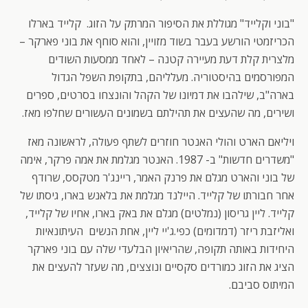
"בוני וקלייד" מגוללת את הסיפור המרתק על הזוג. קלייד בארלו
הכריזמטי הורשע בעבר בשוד מזויין, והוא סוחף את בוני פארקר –
מלצרית קלת דעת מעיירה קטנה – לאחד ממסעות השודים
המפורסמים בהיסטוריה. מעלליהם, בתקופת השפל הגדול
בארה"ב, שילהבו את דמיונו של הקהל והונצחו בסרטים, ספרים
ושירים, מה שהעצים את תהילתם בשמונים העשורים שחלפו מאז.
ויליאם הארט והולי האנטר חוזרים לשתף פעולה, לראשונה מאז
"משדרים חדשות" ב- 1987. האנטר מגלמת את אמה פרקר, אימה
של בוני והארט מגלם את פרנק האמר, ריינג'ר מטקסס, שרודף
אחר חבורתו של קלייד. היילנד מגלמת את בלאנש בארו, גיסתו של
קלייד. ליין גריסון (נמלטים) מגלם את באק בארו, אחיו של קלייד,
ואליזבת ריזר (דמדומים) כפי.ג'יי ליין, אחת הנשים העיתונאיות
היחידות באותה תקופה, שהריאיון הבלעדי שלה עם בוני פארקר
הציג את הזוג כמורדים סקסיים ונוצצים, מה שעזר להעצים את
המיתוס סביבם.