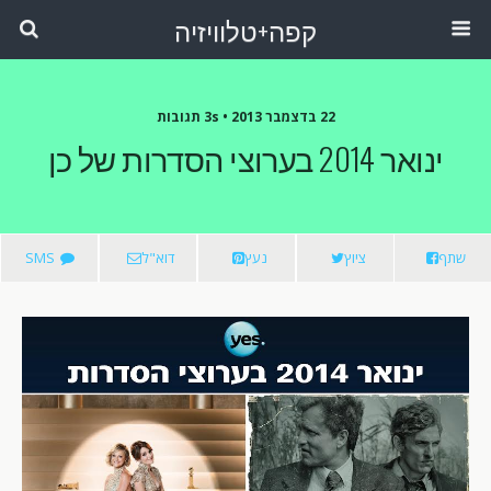
קפה+טלוויזיה
22 בדצמבר 2013 •
3s תגובות
ינואר 2014 בערוצי הסדרות של כן
שתף
ציוץ
נעץ
דוא"ל
SMS