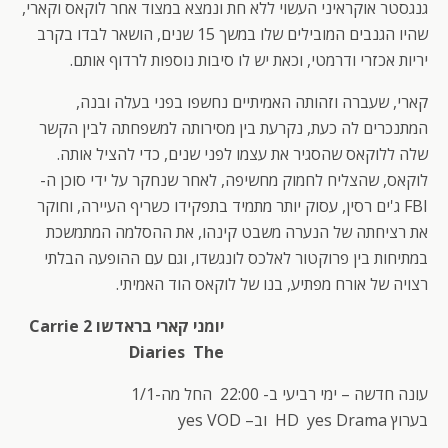
גנגסטר אוקראיני העשוי ללא חת ונמצא במצוד אחר לוקאס וקארי,
שהיו הגנבים המובילים שלו במשך 15 שנים, הושאר לבדו בקרב
יריות אכזרי ודרמטי, וכאת יש לו סיבות נוספות לרדוף אותם.
קארי, שעברה וזהותה האמיתיים נחשפו בפני בעלה ובנה,
המתנכרים לה כעת, נקרעת בין מסירותה למשפחתה לבין הקשר
שלה ללוקאס שהסגיר את עצמו לפני שנים, כדי להציל אותה.
לוקאס, שהצליח לחמוק מחשיפה, לאחר שנחקר על ידי סוכן ה-
FBI ג'ים רסין, עסוק יותר מתמיד בתפקידו כשריף העיירה, וחוקר
את רציחתה של הנערה משבט קינהו, את ההסלמה המתמשכת
במתיחות בין פרוקטור לאלכס לונגשדו, וגם עם ההופעה הבלתי
רצויה של אורח מפתיע, בנו של לוקאס הוד האמיתי.
יומני קארי בראדשו 2 Carrie
Diaries The
עונה חדשה – ימי רביעי ב- 22:00 החל מה-1/1
בערוץ HD yes Drama וב– yes VOD