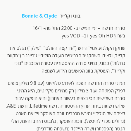
בוני וקלייד
Bonnie & Clyde
סדרה חדשה – ימי חמישי ב- 22:00 החל מה- 16/1
בערוץ yes Oh HD וב– yes VOD
שחקן הקולנוע אמיל הירש ("עד קצה העולם", "מילק") מגלם את
קלייד, ולצידו השחקנית הבריטית העולה הולידיי ג'ריינג'ר ("תקוות
גדולות") כבוני, במיני סדרה ההיסטורית עטורת הכוכבים "בוני
וקלייד", העוסקת בזוג הפושעים הידוע לשמצה.
המיני סדרה החדשה הפכה לאירוע טלויזיוני (עם 9.8 מיליון צופים
לפרק הפתיחה ועוד 3 מיליון רק ממירים מקליטים, היא המיני
סדרה השלישית הכי נצפית בעשור האחרון) והיא הופקה עבור
שלוש רשתות ביחד: ערוץ ההיסטוריה, רשת Lifetime, ורשת A&E.
לצידם של הולידיי והירש מככבים זוכה האוסקר ויליאם הארט
(גדולים מכדי להיכשל), זוכת האוסקר, גלובוס הזהב והאמי, הולי
הנטר (הפסנתר) ושרה היילנד (משפחה מודרנית).