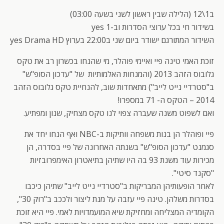
ב1\12 (הלילה שבין ראשון לשני בשעה 03:00)
בשידור חי בכל ערוצי הסדרות וב-yes 1
השידור המתורגם ישודר ביום שני ב22:00 בערוץ yes Drama HD
זוכת האמי טינה פיי ואיימי פוהלר, מי שהנחו בכשרון רב את טקס
גלובוס הזהב 2013 (והמנחות האלמותיות של "עדכון הסופ"ש"
ב"סטרדיי נייט לייב") מתאחדות שוב, להנחיית טקס גלובוס הזהב
2014 – הטקס ה- 71 במספרו!
ואם לשפוט משנה שעברה צפוי לנו טקס מצחיק, שנון ומפתיע.
פיי ופוהלר הן בנות משפחה וותיקות ב-NBC ואף הנחו יחד את
סגמנט "עדכון הסופ"ש" בשנתה האחרונה של פיי בסדרה, הן
מכירות עוד משנת 93 בה היו שתיהן בתיאטרון האימפרובזיות
"סקנד סיטי".
לאחר הופעותיהן המבריקות ב"סטרדיי נייט לייב" שתיהן כיכבו
בסדרות משלהן. טינה פיי עזבה על מנת ליצור ולככב ב"רוק 30",
הקומדיה המצליחה ומחזיקת שיא המועמדויות לאמי. פיי היא זוכת