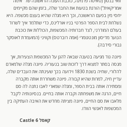
זואי בנסון (טאיסה פרמיגה, כוכבת העונה הראשונה של "אימה
אמריקאית") הורגת בטעות את החבר שלה, בזמן שהם מקיימים
יחסי מין בפעם הראשונה, וכך היא מגלה שהיא בעצם מכשפה. היא
נשלחת לבית הספר הפרטי בניו אורלינס, כדי שתלמד איך לשרוד
בעולם המודרני, לצד חברותיה המכשפות, הכוללות את כוכבת
הנוער מדיסון מונטגומרי (אמה רוברטס) וקוויני (המועמדת לאוסקר
גבורי סידבה).
פיונה גוד מגיעה בטענה שבאה להגן על המכשפות הצעירות, אך
מנסה בסתר למצוא דרך לזכות שוב בנעוריה. פיונה מגלה שלמאדם
להלורי, שחיה בשנת 1830 וידועה בכך שעינתה את העבדים שלה,
עדיין חיה, למרות שהיא קבורה. פיונה משחררת אותה מקברה
ומסתירה אותה בבית הספר, ומגלה שמארי לאבו נתנה לה סם
חיים, הרגה את משפחתה וקברה אותה בחיים. בנסיונותיה לקבל
מלאבו את סם החיים, פיונה מציתה מחדש את האיבה העתיקה בין
המכשפות לאנשי הוודו.
קאסל 6 Castle