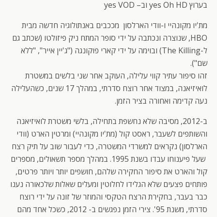
בערוץ yes Oh HD וב– yes VOD
מת'יו מקונהיי ו-וודי הארלסון מככבים באנתולוגיה חדשה מבית
HBO, שנוצרה ונכתבה על ידי סופר המתח ניק פיזולטו (שכתב גם
ל-The Killing) ובוימה על ידי קארי פוקונגה ("ג'יין אייר", "ללא
שם").
זהו סיפור עתיר קווי עלילה, העוקב אחר שני בלשים במשטרת
לואיזיאנה, במצוד אחר רוצח סדרתי, במהלך 17 שנים, כשהעלילה
נעה קדימה ואחורה בציר הזמן.
ב-2012, מסיבה שלא נחשפת בתחילה, בלשי משטרת לואיזיאנה
והשותפים לשעבר, ראסט קול (מת'יו מקונהיי) ומרטין הארט (וודי
הארלסון) נקראים למשרדי המשטרה, כדי לעבור שוב על תיק רצח
שעל פיענוחו עבדו בשנת 1995. במהלך מספר תשאולים, מספרים
קול והארט את סיפור החקירה שלהם, חושפים יותר ויותר פרטים,
פותחים פצעים שלא הגלידו לחלוטין ומעלים שאלות שלכאורה נענו
כבר בעבר, בחקירת הרצח הטקסי והמוזר של זונה על ידי רוצח
סדרתי, משנת 95'. צירי הזמן נפגשים ב- 2012, כשכל אחד מהם