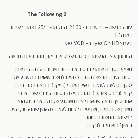
The Following 2
עונה חדשה – ימי שבת ב- 21:30 החל מה- 25/1 בצמוד לשידור
בארה"ב!
בערוץ yes Oh HD ו ב– yes VOD
המותחן עוצר הנשימה בכיכובו של קווין בייקון, חוזר בעונה חדשה.
מפיקי הסדרה שומרים בסוד את ההתרחשויות בעונה החדשה:
סיום העונה הראשונה גרם לצופים לחשוב שאויבו המושבע של
סוכן הבולשת לשעבר, ראיין הארדי (בייקון), הרוצח הסדרתי ג'ו
קרול (ג'יימס פיורפוי), נהרג בפיצוץ בסיום המרדף של הארדי
אחריו, אך נראה שהארדי אינו משוכנע שקרול באמת מת. הוא
מאמין שג'ו בחיים, ושניסיונו לגרום לעולם להאמין שהוא מת, הפכה
למשימתו החשובה ביותר.
וראיין? הוא חייב לנקום.