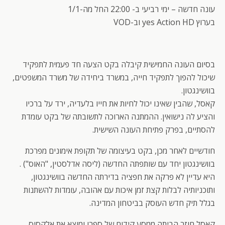
עונה חדשה – ימי רביעי ב- 22:00 החל מה-1/1
בערוץ yes Action HD וב-VOD
בסיום העונה החמישית קיבלה בקט הצעה חד פעמית לתפקיד
שיכול להפוך לתפקיד חייה, במשרד ביחידה של משרד המשפטים,
בוושינגטון.
קאסל, שהבין שאינו יכול לחיות את חייו בלעדיה, ירד על ברכיו
והציע לה נישואין. ההמתנה הארוכה לתשובתה של בקט עומדת
להסתיים, בפרק פתיחת העונה השישית.
חודשיים לאחר מכן, בקט בעיצומה של תקופת אימונים מפרכת
בוושינגטון יחד עם שותפתה החדשה (ליסה אדלסטין, "האוס") .
היא עדיין לא פרקה את חפציה בדירתה החדשה בוושינגטון,
ותוכניותיה לבלות קצת זמן איכות עם אהובה, עומדות להשתנות
בגלל תיק חדש העוסק בביטחון המדינה.
קאסל חוזר הביתה ממסע קידום של ספרו ומוצא את אלקסיס