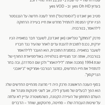
עונה חדשה – ימי שבת ב- 22:20 החל מה- 25/1
בערוץ yes Oh HD וב– yes VOD
סטיב ואן זאנדט ("הסופרנוס") חוזר לעונה חדשה על הגנגסטר
הניו יורקי המנסה להתחיל מחדש את חייו בעיירה הרחוקה
לילהאמר, בנורבגיה.
פרנק "המתקן" טגליאנו (ואן זאנדט), לשעבר חבר במאפיה הניו
יורקית, נכנס לתוכנית להגנת עדים לאחר שהעיד נגד חבריו
לשעבר במאפיה. במסגרת התוכנית, הוא הועבר ללילהאמר
בנורבגיה, אותה זכר מצפייתו בטלוויזיה באולימפיאדת החורף של
שנת 1994 (ומכנה אותה "ליליהאמר" ולכן שם הסדרה), ובה בחר
להתחיל את חייו החדשים, כמהגר הנורבגי-אמריקאי "ג'יאובני
הנריקסון".
בסוף העונה הראשונה פרנק היה די מרוצה מהחיים החדשים שלו:
הוא הפך לבעלים של מועדון לילה, אב לשני תינוקות ומנהל את
העולם התחתון של העיירה הקטנה, כשהמשטרה עדיין לא עלתה
על שיטות העבודה שלו – סחיטה, פרוטקשן, שוחד – הדברים