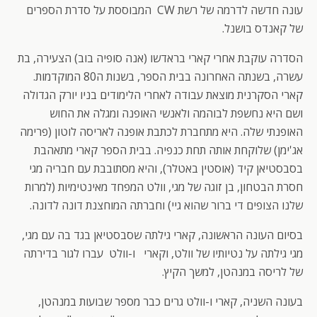
עונה חדשה לדרמה של רשת CW המבוססת על סדרת הספרים
של קאנדס בושנל.
הסדרה עוקבת אחרי קארי בראדשו (אנה סופיה בוב) הצעירה, בת
עשרה, בשנתה האחרונה בבית הספר, בשנות ה80 המוקדמות.
קארי הסקרנית מוצאת עבודה לאחרי הלימודים בניו יורק הגדולה
ושם היא נחשפת לבוהמה ולאנשי האופנה ומגלה את החוש
האופנתי שלה. היא מתחברת לכתבת אופנה לאריסה לוטון (פרימה
אג'ימן) שלוקחת אותה תחת כנפיה. בבית הספר קארי מתאהבת
בסבסטיאן קיד (אוסטין באטלר), והיא מסתובבת עם חבריה מגי
חסרת הבטחון, בן זוגה של מגי, וולט המפחד מאינטימיות (למרות
שלנו הצופים די ברור שהוא גיי) וחברתה המוחצנת דונה לדונה.
בסיום העונה הראשונה, קארי גילתה שסבסטיאן בגד בה עם מגי,
מגי גילתה על נטיותיו של וולט, וקארי ו-וולט עברו לגור בדירתה
של לריסה במנהטן, למשך הקיץ.
בעונה השניה, קארי ו-וולט גרים כבר מספר שבועות במנהטן,