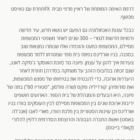
דרמת האימה המותחת של ראיין מרפי מבית FXחוזרת עם טוויסט
מכושף.
כבכל עונות האנתולוגיה גם הפעם יש נושא חדש, עיר חדשה
ודמויות חדשות לגמרי – 300 שנים לאחר משפטי המכשפות
מסיילם, המכשפות כמעט והוכחדו ואלו שנותרו נמצאות שוב
בסכנה. בניו אורלינס נפתח בית ספר שמטרתו ללמד מכשפות
צעירות איך להגן על עצמן. פיונה גוד (זוכת האוסקר ג'סיקה לאנג,
שגם זכתה בגלובוס הזהב על משחקה בסדרה) חוזרת לאחר
היעדרות ארוכה, כדי להבטיח את בטיחותו של מפגש המכשפות,
ואת סודותיהן. קורדיליה פוקס (שרה פולסון, "סטודיו 60") בתה של
פיונה, היא הבעלים והמנהלת של בית הספר. הארועים חושפים
יריבות ארוכת שנים בין המכשפות מסיילם לבין העוסקים בוודו בניו
אורלינס וכן עוינות הסטורית בין מלכת הוודו, מארי לאבו (אנג'לה
באסט) ואשת החברה הגבוהה והרוצחת הסדרתית דלפין להלורי
(קאת'י בייטס).