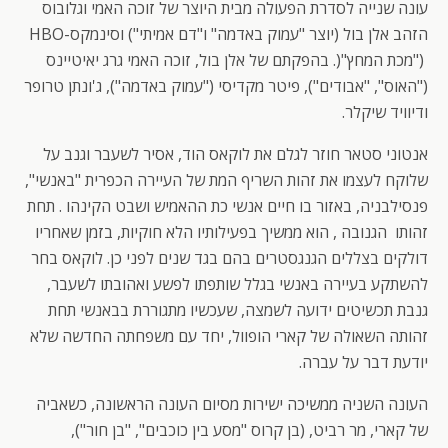
עונה שנייה לסדרת הפעולה מבית היוצר של זוכה האמי וגלובוס
הזהב אלן בול (יוצר "עמוק באדמה" ו"דם אמיתי") וסינמקס-HBO
("מכת המחץ"(. בהפקתם של אלן בול, זוכה האמי גרג יאיטיינס
("האוס", "אבודים"), פיטר מקדיסי ("עמוק באדמה"), ג'ונתן טרופר
ודיוויד שיקלר.
אנטוני סטאר חוזר לגלם את לוקאס הוד, אסיר לשעבר וגנב על
שלוקח לעצמו את זהות השריף המת של העיירה הכפרית "באנשי",
פנסילבניה, באזור בו חיים אנשי כת ההאמיש ושבט הקינהו . תחת
זהותו הגנובה , הוא ממשיך בפעילותיו הלא חוקיות, בזמן שאחריו
דולקים בצללים הגנגסטרים בהם בגד שנים לפני כן. לוקאס בחר
להשתקע בעיירה באנשי בגלל שותפתו לפשע ואהובתו לשעבר,
גנבת תכשיטים ידועה לשמצה, שעכשיו מתגוררת בבאנשי תחת
זהותה השאולה של קארי הופוול, יחד עם משפחתה החדשה שלא
יודעת דבר על עברה.
העונה השניה ממשיכה ישירות מסיום העונה הראשונה, כשאביה
של קארי, מר רביט, (בן קרוס "מסע בין כוכבים", "בן חור"),