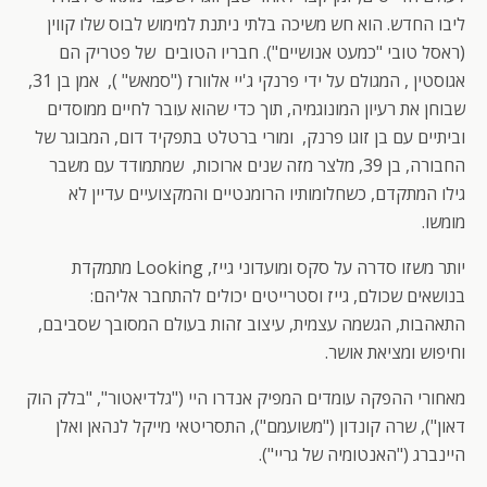
ליבו החדש. הוא חש משיכה בלתי ניתנת למימוש לבוס שלו קווין
(ראסל טובי "כמעט אנושיים"). חבריו הטובים של פטריק הם
אגוסטין , המגולם על ידי פרנקי ג'יי אלוורז ("סמאש" ), אמן בן 31,
שבוחן את רעיון המונוגמיה, תוך כדי שהוא עובר לחיים ממוסדים
וביתיים עם בן זוגו פרנק, ומורי ברטלט בתפקיד דום, המבוגר של
החבורה, בן 39, מלצר מזה שנים ארוכות, שמתמודד עם משבר
גילו המתקדם, כשחלומותיו הרומנטיים והמקצועיים עדיין לא
מומשו.
יותר משזו סדרה על סקס ומועדוני גייז, Looking מתמקדת
בנושאים שכולם, גייז וסטרייטים יכולים להתחבר אליהם:
התאהבות, הגשמה עצמית, עיצוב זהות בעולם המסובך שסביבם,
וחיפוש ומציאת אושר.
מאחורי ההפקה עומדים המפיק אנדרו היי ("גלדיאטור", "בלק הוק
דאון"), שרה קונדון ("משועמם"), התסריטאי מייקל לנהאן ואלן
היינברג ("האנטומיה של גריי").