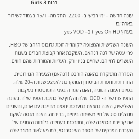
בנות 3 Girls
עונה חדשה – ימי רביעי ב- 22:00 החל מה- 15/1 בצמוד לשידור
בארה"ב!
בערוץ yes Oh HD ו ב– yes VOD
העונה השלישית והמצופה לקומדיה זוכת גלובוס הזהב של HBO,
פרי עטה של לנה דנהאם, העוקבת אחר קבוצת חברים בשנות
העשרים לחייהם, שחיים בניו יורק, העליות והמורדות שהם חווים.
הסדרה מתמקדת בהאנה הורבט (דנהאם) הצעירה הנוירוטית,
החרדתית וחסרת הביטחון המתקרבת לאמצע שנות ה-20 שלה.
בסיום העונה השניה, האנה עמדה בפני התמוטטות בעקבות
התפרצות של ה- OCD שלה והלחץ של כתיבת הספר שלה. בעונה
השלישית, האנה נמצאת במערכת יחסים מחייבת עם אדם, והשניים
מנהלים סוג של חיי משפחה ביתיים, בדירתה. האנה מנסה לשקם
את קריירת הכתיבה שלה, ומתרכזת בעמידה בלוחות הזמנים של
העברת הפרקים של הספר האינטרנטי, למוציא לאור המוזר שלה.