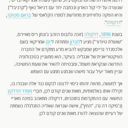
דרמת אימה חדשה ופרובוקטיבית, שיתוף פעולה אמריקאי-בריטי,
שנוצרה על ידי קול האדון ונכתבה יחד עם דניאל נאף ("קרניבל")
והיא הפקה טלוויזיונית מחודשת לספרו הקלאסי של
בראם סטוקר
,
"
דרקולה
".
בשנת
1896
,
דרקולה
(זוכה גלובוס הזהב ג'ונתן ריס מאיירס,
"שושלת טיודור") מגיע ל
לונדון
ומתחזה ל
יזם
אמריקאי בשם
אלכסנדר גרייסון שמבקש להביא מדע מתקדם אל החברה
הוויקטוריאנית של אנגליה. בעיקר, הוא מתעניין בטכנולוגיה
החדשה שנקראת חשמל, ומבטיחה להאיר את שעות החשיכה,
עניין מאוד יעיל עבור מישהו שנמנע ממגע עם השמש.
אך למעשה, מהווה זהותו כיסוי לרצונו לנקום נגד אלה שבגדו בו,
וקיללו אותו באלמותיות, מאות שנים קודם לכן, חברי
מסדר הדרקון
החשאי. עם ההתקדמות בתוכניתו, דרקולה מתאהב במינה מאריי
(ג'סיקה דה גרו, "החץ"), אישה שנראה שאליה התגלגלה נשמתה
של רעייתו שהוצאה להורג מאות שנים קודם לכן.