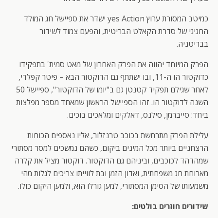
כמיטב המסורת ערוץ yes Action ישדר את ספיישל חג המולד
החגיגי של סדרת הקאלט הבריטית, והפעם צמוד לשידור
בבריטניה.
הפרק המיוחד יהווה את הפרק האחרון של מאט סמית' בתפקידו
כדוקטור הו ה-11, ובו ישתתף גם הדוקטור הבא – פיטר קפלדי,
לאחר שגילם תפקיד קטנטן גם ב"יומו של הדוקטור", ספיישל 50
השנה לדוקטור הו. זהו הספיישל הראשון שמאחד מספר מפלצות
ביחד: סייברמן, סילנס, דאלקים ומלאכים בוכים.
עלילת הפרק מתרחשת בכוכב טרנזלור, אליו נאספים הכוחות
הרצחניים ביותר מכל המינים ביקום, כשהם נמשכים למסר מסתורי
שמהדהד לכוכבים, וביניהם גם הדוקטור. דוקטור מציל את קלרה
מארוחת חג משפחתית, ואדון הזמן ובת לווייתו צריכים לגלות מהי
משמעותו של הסימן המסתורי, למען גורלו הוא, ולמען היקום כולו.
שידורים חוזרים בולטים: