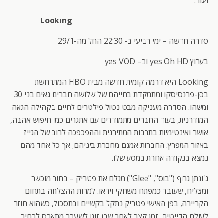
ועוד.
Looking
סדרה חדשה – ימי רביעי ב- 22:30 החל מה-29/1
בערוץ yes Oh HD וב– yes VOD
Looking היא דרמה קומית חדשה מבית HBO המתרחשת
בסן-פרנסיסקו ומתמקדת בחייהם של שלושה חברים גאים בני 30
ומשהו. הסדרה מעניקה מבט נטול פילטרים לחיים בקהילה הגאה
המודרנית, בעוד החברים מתמודדים עם אתגרים כמו חיפוש אהבה,
אושר ואינטימיות בתרבות המתירנית וההפכפכה לרוב של הגייז
באזור המפרץ. החברות אמנם מחברת ביניהם, אך כל אחד מהם
נמצא בנקודה אחרת במסע שלו.
ג'ונתן גרוף ("בוס", "Glee") מגלם את פטריק – בחור מוכשר
ומצליח, שעובד כמפתח משחקי וידאו. למרות ההצלחה בתחום
הקריירה, בפן האישי פטריק נתקל בקשיים ובתסכול, כשהוא חוזר
לעולם הדייטים, זמן קצר לאחר שבן זוגו לשעבר מתארס לבחיר