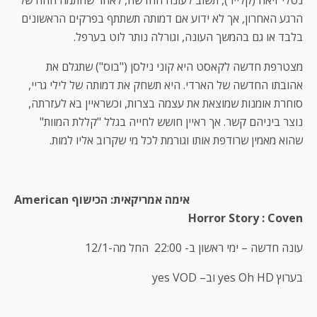
נטלי זיאה (קלייר), תשוב לעונה החדשה, לאחר שחתמה חוזה של
הרגע האחרון, אך לא ידוע אם דמותה תשתתף בפרקים הראשונים
בלבד או גם בהמשך העונה, וגורלה נותר לוט בערפל.
מצטרפת חדשה לקאסט היא קוני נילסן ("בוס") שתגלם את
אהובתו החדשה של הארדי. היא תשחק את דמותה של לילי גריי,
סוחרת אומנות שמוצאת את עצמה בצרות, וכשראיין בא לעזרתה,
נוצר ביניהם קשר. אך ראיין חושש לחייה בגלל "קללת המוות"
שהוא מאמין שרודפת אותו וגורמת לכל מי שקרוב אליו למות.
אימה אמריקאית: הכישוף American
Horror Story : Coven
עונה חדשה – ימי ראשון ב- 22:00 החל מה-12/1
בערוץ yes Oh HD וב– yes VOD