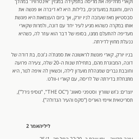
וקארי מחליפה את מריסה בתפקידה במגזין "אינטרוויו" במהלך
היום, וחוגגת במועדונים, בלילות. היא לא דיברה או פגשה את
סבסטיאן מאז שעזבה לניו יורק, אך ביום העצמאות היא פוגשת
אותו במקרה כשהוא מגיע לעיר יחד עם דונה, ולמרות שקארי
מעדיפה להתעלם ממנו, בסופו של דבר הוא עוזר לה, כשהיא
ננעלת מחוץ לדירתה.
בניו יורק, קארי פוגשת לראשונה את סמנת'ה ג'ונס, בת דודה של
דונה, המבוגרת מהם, בתחילת שנות ה-20 שלה, צעירה פרועה
וחובבת גברים שמנהלת מועדון לילה, וכשאין לה איפה לגור, היא
מתנחלת בדירתה של לריסה, עם קארי ו-וולט.
יוצרים: ג'וש שוורץ וסטפני סאווג' ("THE OC", "גוסיפ גירל"),
תסריטאית איימי האריס ("סקס והעיר הגדולה").
ליליהאמר 2