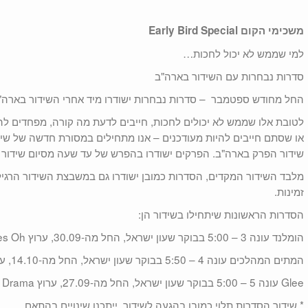
משכימי הקום Early Bird Special
למי שממש לא יכול לחכות…
סדרות נבחרות עם השידור בארה"ב
החל מחודש ספטמבר – סדרות נבחרות ישודרו מיד אחרי השידור בארה"
לטובת אלו שממש לא יכולים לחכות, חייבים לדעת מה קורה, מפחדים לה
או שסתם חייבים להיות מעודכנים – אנו מתחילים במסורת חדשה של שיד
שידור הפרק בארה"ב. הפרקים ישודרו בהפרש של עד שעה מסיום שידור 
זמינות.
הסדרות הראשונות שיתחילו בשידור הן:
הומלנד עונה 3 – 5:00 בבוקר שעון ישראל, החל מה-30.09, ערוץ yes Oh.
המתים המהלכים עונה 4 – 5:50 בבוקר שעון ישראל, החל מה-14.10, ערוץ yes Oh.
Glee עונה 5 – 5:00 בבוקר שעון ישראל, החל מה-27.09, ערוץ yes Drama.
* שידור הסדרות תלוי כמובן בהגעה לשידור, ייתכנו שינויים בהתאם.