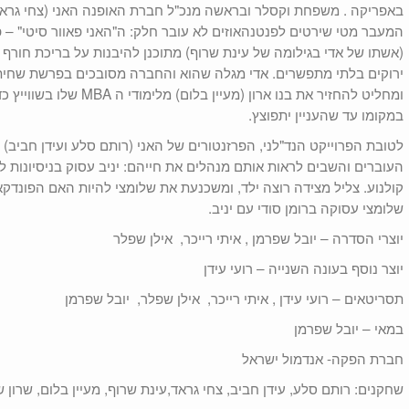
באפריקה . משפחת וקסלר ובראשה מנכ"ל חברת האופנה האני (צחי גראד)
המעבר מטי שירטים לפנטנהאוזים לא עובר חלק: ה"האני פאוור סיטי" – פ
(אשתו של אדי בגילומה של עינת שרוף) מתוכנן להיבנות על בריכת חורף
ירוקים בלתי מתפשרים. אדי מגלה שהוא והחברה מסובכים בפרשת שחי
ומחליט להחזיר את בנו ארון (מ
במקומו עד שהעניין יתפוצץ.
לטובת הפרוייקט הנד"לני, הפרזנטורים של האני (רותם סלע ועידן חביב) 
העוברים והשבים לראות אותם מנהלים את חייהם: יניב עסוק בניסיונות ל
קולנוע. צליל מצידה רוצה ילד, ומשכנעת את שלומצי להיות האם הפונדק
שלומצי עסוקה ברומן סודי עם יניב.
יוצרי הסדרה – יובל שפרמן , איתי רייכר, אילן שפלר
יוצר נוסף בעונה השנייה – רועי עידן
תסריטאים – רועי עידן , איתי רייכר, אילן שפלר, יובל שפרמן
במאי – יובל שפרמן
חברת הפקה- אנדמול ישראל
שחקנים: רותם סלע, עידן חביב, צחי גראד,עינת שרוף, מעיין בלום, שרון ש