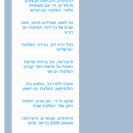
הרסיסים, הלביאות מבצעים
n
מיוחדים, חיי עם משפחת
g
וולטר: המלצת יום חמישי
טד לאסו, סטרלינג פוינט, מאה
שנים של בדידות: המלצת יום
רביעי
הכל יהיה דוב, בגידה: המלצת
יום שלישי
פיוצ'רמה, איך ברחתי מרוצח
האמת על פרשת הארי קברט:
המלצת יום שני
אהבה ללא רבב, בוסטון בלו,
הולופיקשן: המלצת יום ראשון
שיקגו פי-די, זמן ומים, התחת
הזקן שלי: המלצת שבת
הרסיסים, מבוגרים, פיוצ'רמה:
אוגוסט 2026 בדיסני פלוס