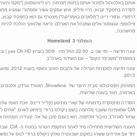
אותם באלכוהול ולמכור אותם בחזות תמימה. רון ליווינגסטון ("סקס והעי
לסדרה בתפקיד קבוע, כרוי פיליפ, איש עסקים עשיר ומסתורי שמגיע מחוץ 
דרמודי. וג'פרי רייט ("מלאכים באמריקה") מצטרף גם הוא בתפקיד קבוע, כו
פילוסוף, וגנגסטר אלים שמנהל את הארלם. נראה שלנאקי הולכת להיות 
מהשכונה..
הומלנד 3 Homeland
במסגרת "משכימי הקום" – עם השידור בארה"ב
2013.
באדמה), חוזר בעונה שלישית.
הסדרה מתמקדת בדמותה של קארי מתיסון (קלייר דיינס, זוכת האמי וגל
CIA שמאמינה ששבוי מלחמה בשם ניקולס ברודי (דמיאן לואיס, "אחים ל
שחזר לארה"ב כגיבור מלחמה, הוא בעצם סוכן של אל- קעידה, המהווה אי
העונה השלישי
יחד עם אזרחים ששהו במקום ושבעטיה נאלץ ניקולס ברודי לנוס על נפשו