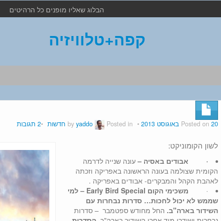
הבלוג שאליו מופנים כל הרהיטים
קפה+טלוויזיה
20 באוגוסט 2013
Posted on
by
Posted in
yaddo
חדשות
2 תגובות
לשון הקומוניקט:
·
אבודים באסיה –
עונה שנייה לדרמה
הקומית שצולמה בעונה הראשונה באפריקה וזכתה
לאהבת הקהל והמבקרים- אבודים באפריקה .
·
משכימי הקום
Early Bird Special
–
למי
שממש לא יכול לחכות… סדרות נבחרות עם
השידור בארה"ב.
החל מחודש ספטמבר – סדרות
נבחרות ישודרו מיד אחרי השידור בארה"ב.
הסדרות