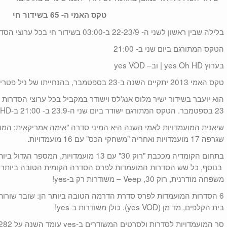
טקס האמי ה- 65 בשידור חי
בלילה שבין ראשון לשני ה- 22-23/9 ב-03:00 בשידור חי בכל ערוצי הסדרות
הטקס המתורגם ביום שני ב- 21:00
בערוץ yes Oh HD | וב– yes VOD
טקס האמי 2013 יתקיים השנה ב-23 בספטמבר, בהנחייתו של ניל פטריק האריס ("איך פגשתי את אמא").
23 בספטמבר. הטקס המתורגם ישודר ביום שני ה-23.9 ב- 21:00 ב-yes Oh HD ויהיה זמין ב- VODבאותו יום.
שיאנית המועמדויות לאמי השנה היא המיני סדרה "אימה אמריקאית: המוס
שגרפה 17 מועמדויות ואחריה "משחקי הכס" עם 16 מועמדויות.
בתחום הקומדיה מככבת "רוק 30" עם 13 מועמדויות
בנוסף, כל שש הסדרות המועמדות לפרס הסדרה הקומית הטובה ביותר הש
משפחה מודרנית, רוק 30, Veep – משודרות רק ב-yes!
6 הסדרות המועמדות לפרס סדרת הדרמה הטובה ביותר הן: שובר שורות,
בית הקלפים, מד מן (yes VOD). כולן משודרות ב-yes!
סך המועמדויות לסדרות ולסרטים המשודרים ב-yes עומד השנה על 282 מועמדויות.