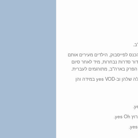
ב.
כנס לפייסבוק, הילדים מעירים אותם
ור סדרות נבחרות, מיד לאחר סיום
הפרק בארה"ב, מתורגמים לעברית.
מלבד השידור המקדים, הסדרות כמובן ישודרו גם במשבצת השידור הרגילה שלהן וב-yes VOD במידה והן