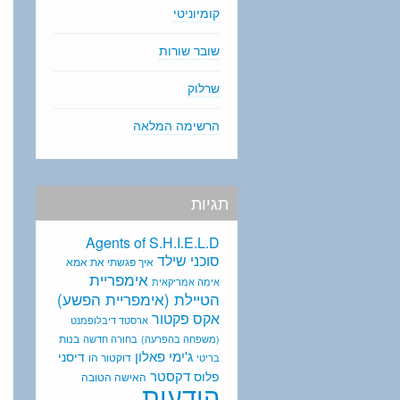
קומיוניטי
שובר שורות
שרלוק
הרשימה המלאה
תגיות
Agents of S.H.I.E.L.D
סוכני שילד
איך פגשתי את אמא
אימפריית
אימה אמריקאית
הטיילת (אימפריית הפשע)
אקס פקטור
ארסטד דיבלופמנט
בנות
(משפחה בהפרעה)
בחורה חדשה
ג'ימי פאלון
דיסני
דוקטור הו
בריטי
דקסטר
פלוס
האישה הטובה
הודעות