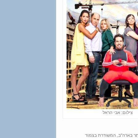
צילום: אבי הראל
תר בארה"ב, המשודרת בצמוד