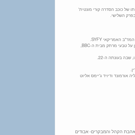
 של כוכב הסדרה קורי מונטית'
בפרק השלישי.
"ב האמריקאי SYFY.
מיני סדרה בת שלושה פרקים, מותחן על טבעי מרתק מבית ה-BBC,
בה בעונתה ה-22.
ן.
ה אורמונד ודיויד ג'יימס אליוט
אהבת הקהל והמבקרים- אבודים