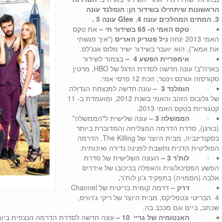
הראשונות שיתחילו בשידור הן: הומלנד עונה
3
,
המתים המהלכים עונה 4
,
Glee
עונה 5 .
·
טקס האמי ה- 65 בשידור חי –
את טקס
האמי 2013 ינחה
ניל פטריק האריס
("איך פגשתי
את אמא"), הוא יועבר בשידור ישיר מלוס אנג'לס.
·
אימפריית הפשע 4
–
בצמוד לשידור
בארה"ב! עונה חדשה לסדרת הדגל של HBO, מרטין
סקורסזה וטרנס וינטר, זוכת 12 פרסי אמי.
·
הומלנד 3
–
עונה חדשה למנצחת הגדולה
של גלובוס הזהב והאמי בשנת 2012, ומועמדת ב- 11
קטגוריות בטקס האמי 2013.
·
הממשלה
3
–
עונה שלישית ל"הממשלה"
(בורגן), סדרת הדרמה המצליחה והמדוברת ביותר
בסקנדינביה, מבית היוצר של The Killing. הדרמה
הפוליטית הדנית נחשבת לפנינה נדירה ואיכותית.
·
לות'ר 3
–
העונה השלישית של סדרת
הפשע הפסיכולוגית והאפלה בכיכובו של אידריס
אלבה (הסמויה) בתפקיד ג'ון לות'ר
.
·
דרק
–
דרמה קומית בריטית של Channel
4 הבריטי ונטפליקס, מבית היוצר של ריקי ג'רוויס,
שכתב, ביים וגם מככב בה.
·
האנטומיה של גריי 10
–
עונה חדשה לסדרת הדרמה הנצפית ביו