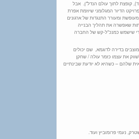
, קופצת לתוך עולם הנדל"ן. אבל
רויקט הדיור המגלומני שיוזמת אפרת
 מעופשת ומעורר התנגדות של ארגונים
תות שאפשרה את תהליך הבנייה
עיין בלום) מלימודי ה MBA שלו בשווייץ כדי שישמש כמנכ"ל-קש של החברה
מוצבים בדירה לדוגמא, שם יכולים
שווק את עצמו כזמר עולה / שחקן
אית שלהם – כשהיא לא יודעת שבינתיים
טרק, נעמי פרומוביץ ועוד.