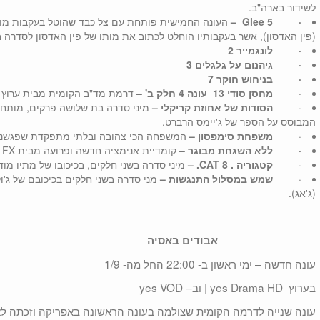
לשידור בארה"ב.
·
Glee 5
–
העונה החמישית פותחת עם צל כבד שהוטל בעקבות מותו
(פין האדסון), אשר בעקבותיו הוחלט לכתוב את מותו של פין האדסון לסדרה 
·
לונגמייר 2
·
גיהנום על גלגלים 3
·
בניחוש חוקר 7
·
מחסן סודי 13
עונה 4 חלק ב'
–
דרמת מד"ב הקומית מבית ערוץ המד
·
הסודות של אחוזת קריקלי –
המבוסס על הספר של ג'יימס הרברט.
·
משפחת סימפסון
–
המשפחה הכי צהובה ובלתי מתפקדת שפגשנו, ש
·
ללא השגחת מבוגר
–
קומדיית אנימציה חדשה ופרועה מבית FX
·
קטגוריה
. 8
CAT.
–
מיני סדרה בשני חלקים, בכיכובו של מתיו מודי
·
שמש במסלול התנגשות
–
מני סדרה בשני חלקים בכיכובם של ג'ולי
(ג'אג).
אבודים באסיה
עונה חדשה – ימי ראשון ב- 22:00 החל מה- 1/9
בערוץ yes Drama HD | וב– yes VOD
עונה שנייה לדרמה הקומית שצולמה בעונה הראשונה באפריקה וזכתה ל