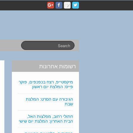
p
e
r
s
o
n
a
l
s
t
a
רשומות אחרונות
t
e
m
מיקסטייפ, רצח בכפכפים, פוקר
e
פייס: המלצת יום ראשון
n
t
הגיבורה עם הסרט: המלצת
שבת
e
d
i
חתולי רחוב, מפלצות האל,
הבית האחרון: המלצת יום שישי
t
i