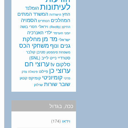
לעיתונות
הומלנד
המתים
המשרד
החץ
הישרדות
המהלכים
הסמויה
הנותרים
ויראלי
חסרי בושה
התיקון (Rectify)
ילדי האנרכיה
יומני הערפד
מד מן
מחלקת
ישראלי
משחקי הכס
גנים ונוף
סטיבן קולבר
משפחת סימפסון
סטרדיי נייט לייב (SNL)
ערוצי חם
סלקום tv
ערוצי כן
פיילוט
פינאלה
צדק
קומיוניטי
קומיקס
קונאן
פרטי
שובר שורות
שרלוק
ככה, בגדול
וידאו
(174)