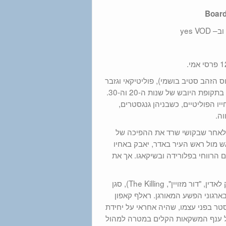
ס הזהב סטיב בושמי), פוליטיקאי וגזבר
העיר של אטלנטיק סיטי שהתרומם עד שהגיע לשליטה מוחלטת בטיילת, בתקופת היובש של שנות ה-20 וה-30.
יו הפוליטיים, כשבניהן גנגסטרים,
וה.
 לאחר שבקושי שרד את ההפיכה של
ש מול ראש העיר באדר, יאבק באחיו
ים הרווחי בפלורידה ובשיקאגו. אך את
אל העונה הרביעית מצטרפות מספר דמויות חדשות: ג'יי אדגר הובר (אריק לאדין, "דור מזויין", The Killing), סגן
FB וידוע במלחמתו הקשה בארגוני הפשע המאורגן. ראלף קאפון
גסטר בפני עצמו, שהיה אחראי על יחידת
ל ענף המשקאות הקלים במטרה למהול