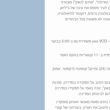
ר הגדולה", "אחים לנשק") מצטרף
לעיר ותופס את עינה של ג'יליאן
ולנטין נרסיס, דוקטור לתיאולוגיה,
עונה לא פשוטה מול הבחורים
עונה חדשה – ימי שני ב- 22:50 החל מה- 30/9 בערוץ yes Oh HD | וב– yes VOD משודרת גם ב-5:00 בבוקר
עונה חדשה למנצחת הגדולה של גלובוס הזהב והאמי בשנת 2012, ומועמדת ב- 11 קטגוריות בטקס האמי
המותחן הפסיכולוגי מבית היוצר של Showtime, האוורד גורדון, אלכס גנזה (24) ומייקל קווסטה (דקסטר, עמוק
ובוס הזהב על תפקידה בסדרה), סוכנת
נשק", זוכה באמי על תפקידו בסדרה)
ום לביטחון המדינה.
ת מתחילה מיד לאחר התקפת הטרור במטה ה- CIA, שבה נהרגו מאות מאנשי הארגון ומפקדיו
 ולעזוב את הארץ, בעזרתה של קארי