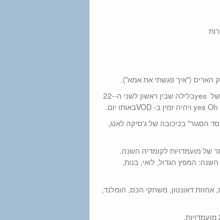
הוא יועבר בשידור ישיר מלוס אנג'לס וישודר במקביל בכל ערוצי הסדרות של yesבלילה שבין ראשון לשני ה-22-
ד הסגור" בכיכובה של ג'סיקה לאנג,
, המספר הגדול ביותר של מועמדויות לקומדיה השנה.
נה: המפץ הגדול, לואי, בנות,
 אחוזת דאונטון, משחקי הכס, הומלנד,