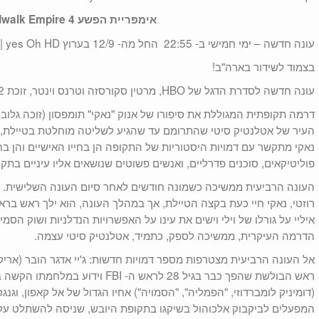
אימפריית הפשע 4 Boardwalk Empire
עונה חדשה – ימי חמישי ב- 22:55 החל מה- 12/9 בערוץ yes Oh HD | וב– yes VOD
בצמוד לשידור בארה"ב!
עונה חדשה לסדרת הדגל של HBO, מרטין סקורסזה וטרנס וינטר, זוכת 12 פרסי אמי.
דרמה תקופתית המגוללת את סיפורו של אנוק "נאקי" תומפסון (זוכה גלובו
נאקי מתקשר עם דמויות היסטוריות של התקופה הן בחייו האישיים והן בחי
פוליטיקאים, סוכנים פדרליים, ואנשים פשוטים שנושאים אליו עיניים בתקו
העונה הרביעית ממשיכה כשמונה חודשים לאחר סיום העונה השלישית.
רוזטי, נאקי חיי כעת בקצה הטיילת, אך במהלך העונה, הוא ילך ראש ברא
איליי על גורלו של וילי וישים את עינו על האפשרויות הנדלניות ושוק הסמ
הדרמה העיקרית, ממשיכה לספק, כתמיד, אטלנטיק סיטי עצמה.
ראש הבולשת שהפך כבר בגיל 28 לראש ה- I
(דומיניק לומברדוזי, "הפמליה", "הסמויה") אחיו הגדול של אל קאפון, וגנ
המפעלים לביקבוק אלכוהול בשיקגו בתקופת היובש, שניסה להשתלט ע