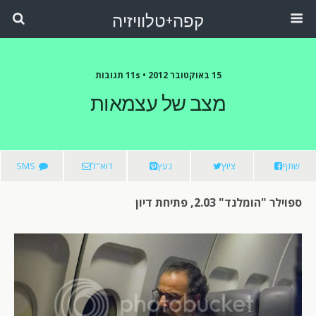
קפה+טלוויזיה
15 באוקטובר 2012 •
11s תגובות
מצב של עצמאות
שתף
ציוץ
נעץ
דוא"ל
SMS
ספוילר "הומלנד" 2.03, פתיחת דיון