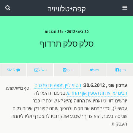
קפה+טלוויזיה
30 ביוני 2012 •
35s תגובות
סלק סלק תרדוף
שתף
ציוץ
נעץ
דוא"ל
SMS
עדכון שני, 30.6.2012:
בטיוי ליין מספקים פרטים
כיף בחוות שרוט
רבים על אודות הספין אוף החדש
. במסגרת העלילה
יורשים דווייט ואחיו את החווה (היא לא שייכת לו כבר
עכשיו?), וכדי לממש את חפצו ולהפוך אותה לפונדק אירוח כשם
שניסה בעבר, הוא צריך לשכנע את קרוביו להצטרף אליו ליוזמה
העסקית.