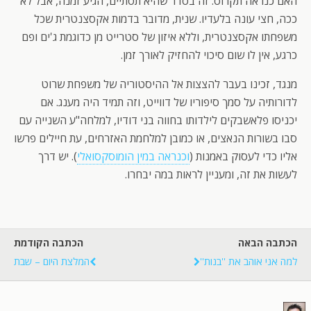
האם כנראה תקרוס. זה בסדר שהיא תסתיים, הגיע זמנה, אבל לא
ככה, חצי עונה בלעדיו. שנית, מדובר בדמות אקסצנטרית שכל
משפחתו אקסצנטרית, וללא איזון של סטרייט מן כדוגמת ג'ים ופם
כרגע, אין לו שום סיכוי להחזיק לאורך זמן.
מנגד, זכינו בעבר להצצות אל ההיסטוריה של משפחת שרוט
לדורותיה על סמך סיפוריו של דווייט, וזה תמיד היה מענג. אם
יכניסו פלאשבקים לילדותו בחווה בני דודיו, למלחה"ע השנייה עם
סבו בשורות הנאצים, או כמובן למלחמת האזרחים, עת חיילים פרשו
אליו כדי לעסוק באמנות (
וכנראה במין הומוסקסואלי
). יש דרך
לעשות את זה, ומעניין לראות במה יבחרו.
הכתבה הבאה
הכתבה הקודמת
למה אני אוהב את ''בנות''
המלצת היום – שבת