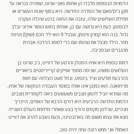
הדמויות הנוספות מלבדו הן אחותו פאני שרוט, שתהיה כנראה על
תקן ג'ים/פאם של הסדרה החדשה. היא בסוף שנות העשרים או
תחילת השלושים שלה, עזבה את החווה ברגע שיכלה ועקרה
לבוסטון. כעת היא גרושה עם בן, אוחזת בחוש הומור אירוני ובלב
גדול. בנה הוא קמרון וויטמן, שבגיל 9 הוא ילד חכם (שוק!) וטיפה
מוזר. הילד מנצל את שהותו שם כדי לספוג הדרכה אבהית
מהגברים שבסביבה.
דמות נוספת היא אחיו הסטלן והרגוע של דווייט, ג'ב שרוט בן
השלושים ומשהו, שניסה מספר אפיקים קרייריסטים ביזאריים
כהרבעת תולעים וציד ביגפוט, ונחל מעט הצלחה עם חוות
מריחואנה. הוא כמובן אינו אוחז במוסר העבודה הנוקשה של אחיו,
מה שוודאי יוביל להמון מצבים משעשעים כיאה לקומדיית מצבים.
הדמות החדשה הרביעית היא דודם-הרבא של האחים, היינריך
מנהיים, שרלטן מקסים ורודף בצע שאחרי מלחמת העולם השנייה
מצא את עצמו משום מה בארגנטינה, וכעת נשבע להרוג את דווייט.
האמת? אני ממש רוצה שזה יהיה טוב.