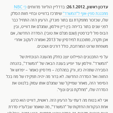
עדכון ראשון, 26.1.2012:
בדדליין הוליווד מדווחים
כי NBC
מתכננת ספין-אוף ל"המשרד"
שיתרכז בדווייט ובחיי חוות הסלק
שלו, שכזכור מתפקדת גם בתור פונדק. הרעיון הזה התחיל כבר
לפני שנים בתור בדיחה בין ריין ווילסון, שמגלם את דווייט, ובין
הבוס פול ליברסטין (שגם מגלם את טובי). הסדרה החדשה, אם
אכן תקרה, מתוכננת למידסיזן של 2013 ואמורה לעקוב אחרי
משפחת שרוט המורחבת, כולל דודנים ושכנים.
על פי התכנונים הפיילוט יוצג כחלק מהעונה הנוכחית של
"המשרד". ווילסון עוד יופיע בעונה הבאה של "המשרד", בהנחה
הסבירה שתהיה כזו, ורק במהלכה – מידסיזן כאמור – יפרוש אל
החווה ואל הסדרה החדשה. לא ברור מה יהיה תפקידו של מוז בכל
הסיפור הזה, מאחר שמייקל שור שמגלם אותו עסוק בלנווט את
הסדרה שלו, "מחלקת גנים ונוף".
אני לא בטוח מה דעתי על הרעיון הזה. ראשית, דווייט הוא כרגע
אחת הנקודות החזקות של "המשרד", מה שאומר שבלעדיו סדרת