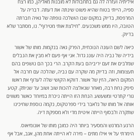
איליתיה ועזרה לה גם בתחבולות לא מובנות מאליהן, כמו רצח
ספיה, הייתי בטוח שהיא פשוט שינתה את דעתה. דבריה על
המרפסת, בדיוק במקום שבו הושלכה גופתה של גאיה חברתה
הטובה, היו ממש משכנעים. "חילצת אותי מטירוף". נו, מסתבר שלא
בדיוק.
כיאה לשם העונה הנוכחית, הפרק גאה בנקמות. מותו של אשור
בידיה של נביה היה עונג גדול. אני אף פעם לא מבין את הנבלים
שמלבים את זעם יריביהם בעת הקרב. הרי בכך הם נושפים בהם
תעצומות, וזה בדיוק מה שקרה עם נביה, שהלכה עם חרבה אל
המקום היאה, הזין של אשור. דווקא הקושי שלה לערוף את ראשו
סיפק נחת רבה, מאחר שנאלצה להכות שוב ושוב עד שניתק. קטע
גורי קתרטי ומשעשע. הנחת הזו הייתה ניכרת במיוחד כאשר משווים
אותה אל מותו של גלאבר בידי ספרטקוס, נקמה נוספת שחיכינו
שתקרה ולבסוף הייתה איטית מדי ולא מספקת דיה.
הרגע המרגש והמסעיר ביותר היה כמובן מותו של אונומיאוס.
הימרתי על אי אילו מתים – מירה לא הייתה אחת מהן, אגב, אבל אף