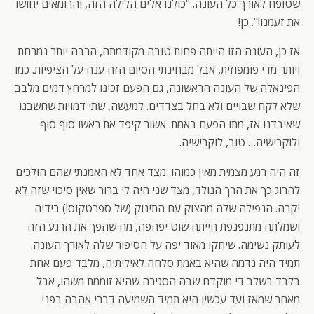
שטופח לאורך כל העונה. "כולנו אלים הלילה הזה, והרומאים יחושו
את זעמנו!". כן!
אז כן, העונה הזו הייתה פחות טובה מקודמתה, הרבה יותר נמרחת
ויותר מדי פומפוזית, אבל מבחינתי הסיום הזה ענה על הציפיות. כמו
הפינאלה של העונה הראשונה, גם הפעם זכינו למרחץ דמים מלבב
שלא לקח שבויים ולא בחל בצדדים. למעשה, שתי דמויות שחשבנו
שאיבדנו אז, מתו הפעם באמת: אשור קיפד את ראשו סוף סוף
ולוקרישיה… טוב, לוקרישיה.
זה היה רגע מצמית מאין כמוהו. מצד אחד לא האמנתי שהם הולכים
להרוג כך את הרך הנולד, מצד שני היה לי ברור שאין סיכוי שזה לא
יקרה. הנפילה שלה מהצוק עם התינוק (של ספרטקוס!) בידיה
ושמלתה מתנפנפת הייתה שוט יפהפה, מה שהפך את הרגע הזה
לעותק נשימה. שיחקו מאוד יפה על הסיפור שלה לאורך העונה.
תמיד היה נדמה שהיא באמת סלחה לאיליתיה, מלבד פעם אחת
בלבד בשלב די מוקדם שבה הסגירה שהיא זוממת משהו, אבל
מאחר שמאז ועד עכשיו היא תמיד השמיעה דברי אהבה בפני