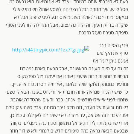
פעם לא חיבבתי אותה במיוחד –אבל לא אונומיאוס. הוא נראה כמו
פסל שיש, איך החרב בכלל הצליחה לשסע אותו? חשבתי שאולי
גניקוס ימות ויזכה לגאולה מאונומיאוס רגע לפני שיפוג, אבל לא
שיקרה בדיוק הפוך. זה היה כה עצוב, אבל המחילה הזו לפני הסוף
סיפקה סגירת מעגל מזככת.
פרק
הסיום הזה
טרף את הקלפים.
אמנם ניתן לומר את
זה גם על סיום העונה הראשונה, אבל הפעם באמת נפטרנו
מדמויות רומאיות רבות שיעניין אותנו אם יעמדו מול ספרטקוס
ומרעיו. במנותק מלוקרישיה וגלאבר, איליתיה חסרת כוח או עניין
,
כך שיש להניח שנראה אותה חוברת אל וריניוס בעונה הבאה, כשם
שזממו לפני אי אילו חודשים
. אנחנו כבר יודעים שהסדרה אוהבת
לשלוח זרועות אל העבר, וזה חלק ניכר מכוחה, אבל כשהיא קוטלת
את העבר הזה אט אט, עד מהרה לא יישאר לה לאן ללכת. כמו כן,
אחרי שהנקמות הללו הגיעו אל מימושן וסגרו כמה מעגלים, נקווה
שבפעם הבאה נראה כמה סיפורים חדשים לגמרי ולא שידור חוזר