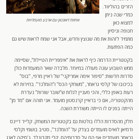
הזרים בהוליווד.
כמדי שנה ניתן
אחוזת דאונטון עם ארבע מועמדויות
למצוא כאן
חנופה וניסיון
מתמיד לזהות את מה שנוצץ וחדש, אבל אני שמח לראות שיש גם
כמה הפתעות.
בקטגוריית הדרמה כיף לראות את "אימפריית הטיילת", שסיימה
ממש השבוע עונה מעולה במיוחד. מלבדה שאר המועמדות כולן
סדרות חדשות: "סיפור אימה אמריקני" של ראיין מרפי, "בוס"
בכיכובו של קלסי גראמר, "משחקי הכס" ו"הומלנד". בחירות לא
רעות באופן כללי, והכי מעניין לגלות ש"שובר שורות" נעדרת
מהקטגוריה, אם כי בראיין קרנסטון מועמד. אני תוהה אם "מד מן"
הייתה בפנים לו הייתה משודרת השנה.
חלק מהסדרות הללו בולטות גם בקטגוריות המשחק. קלייר דיינס
ודמיאן לואיס מועמדים בצדק על "הומלנד", סטיב בושמי וקלסי
גראמר מועמדים אף הם על סדרותיהם. קלי מקדונלד, ג'סיקה לאנג