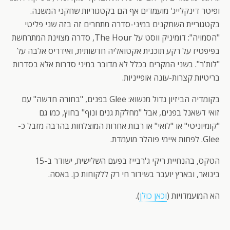
ופיטר דינקלייג' מועמדים אף הם בקטגוריות שחקני המשנה.
בקטגוריית השחקנים במיני-סדרה מתחרים זה בזה שני פליטי
"הסמויה": דומיניק ווסט על The Hour, סדרה מצוינת המתרחשת
בפיפטיז על רקע תוכנית אקטואליה חדשותית, ואידריס אלבה על
"לות'ר". בשני המקרים בכלל לא מדובר במיני סדרות אלא בסדרות
בריטיות קצרות-עונה אופייניות.
בקומדיה הביזיון גדול מנשוא: Glee בפנים, "בחורה חדשה" עם
זואי דשאנל בפנים, אבל "מחלקת גנים ונוף" בחוץ, כמו גם
"קומיוניטי" או "לואי" או רבות אחרות המוצלחות בהרבה מזבל כ-
Glee. לפחות איימי פוהלר מועמדת.
הטקס, בהנחיית ריקי ג'רבייז בפעם השלישית, ישודר ב-15
בינואר, ובארץ יועבר בשידור חי רק ללקוחות כן. באסה.
הא המועמדויות (
וכאן כולן
).