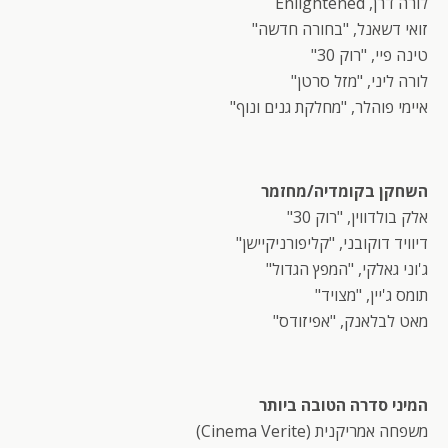
לורה דרן, Enlightened
זואי דשאנל, "בחורה חדשה"
טינה פיי, "רוק 30"
לורה ליני, "מזל סרטן"
איימי פוהלר, "מחלקת גנים ונוף"
השחקן בקומדיה/מחזמר
אלק בולדווין, "רוק 30"
דיוויד דוקובני, "קליפורניקיישן"
ג'וני גאלקי, "המפץ הגדול"
תומס ג'יין, "מצויד"
מאט לבלאנק, "אפיזודס"
המיני סדרה הטובה ביותר
משפחה אמריקנית (Cinema Verite)