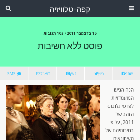
קפה+טלוויזיה
15 בדצמבר 2011 •
10s תגובות
פוסט ללא חשיבות
שתף
ציוץ
נעץ
דוא"ל
SMS
הנה הגיעו
המועמדויות
לפרסי גלובוס
הזהב של
2011, על פי
בחירותיהם של
העיתונאים