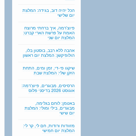
n
g
הכל יהיה דוב, בגידה: המלצת
יום שלישי
פיוצ'רמה, איך ברחתי מרוצח
האמת על פרשת הארי קברט:
המלצת יום שני
אהבה ללא רבב, בוסטון בלו,
הולופיקשן: המלצת יום ראשון
שיקגו פי-די, זמן ומים, התחת
הזקן שלי: המלצת שבת
הרסיסים, מבוגרים, פיוצ'רמה:
אוגוסט 2026 בדיסני פלוס
באטמן: לוחם בגלימה,
מבוגרים, בילי ומולי: המלצת
יום שישי
מזוודות ורודות, חם לי, קר לי:
המלצת יום חמישי