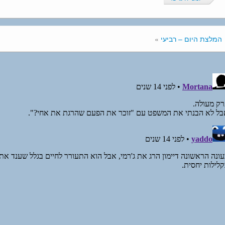
המלצת היום – רביעי
»