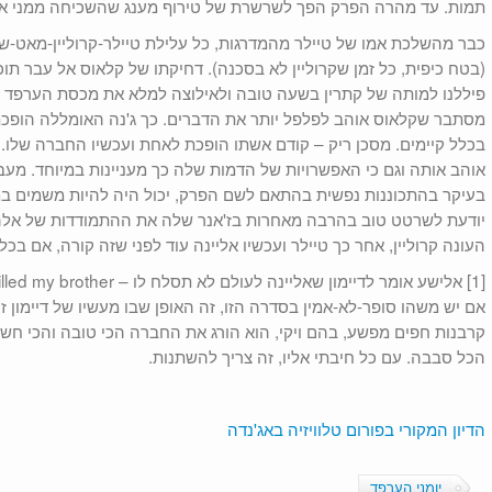
תמות. עד מהרה הפרק הפך לשרשרת של טירוף מענג שהשכיחה ממני א
כבר מהשלכת אמו של טיילר מהמדרגות, כל עלילת טיילר-קרוליין-מאט-ש
(בטח כיפית, כל זמן שקרוליין לא בסכנה). דחיקתו של קלאוס אל עבר תוכנ
פיללנו למותה של קתרין בשעה טובה ולאילוצה למלא את מכסת הערפד לקר
מסתבר שקלאוס אוהב לפלפל יותר את הדברים. כך ג'נה האומללה הופכ
בכלל קיימים. מסכן ריק – קודם אשתו הופכת לאחת ועכשיו החברה שלו. אנ
אוהב אותה וגם כי האפשרויות של הדמות שלה כך מעניינות במיוחד. מעב
בעיקר בהתכוננות נפשית בהתאם לשם הפרק, יכול היה להיות משמים במ
יודעת לשרטט טוב בהרבה מאחרות בז'אנר שלה את ההתמודדות של אלה 
העונה קרוליין, אחר כך טיילר ועכשיו אליינה עוד לפני שזה קורה, אם בכ
אם יש משהו סופר-לא-אמין בסדרה הזו, זה האופן שבו מעשיו של דיימון ז
קרבנות חפים מפשע, בהם ויקי, הוא הורג את החברה הכי טובה והכי חשוב
הכל סבבה. עם כל חיבתי אליו, זה צריך להשתנות.
הדיון המקורי בפורום טלוויזיה באג'נדה
יומני הערפד