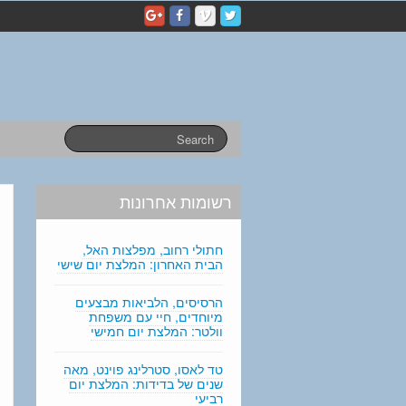
p
e
r
s
o
n
a
l
s
t
a
רשומות אחרונות
t
e
m
חתולי רחוב, מפלצות האל,
e
הבית האחרון: המלצת יום שישי
n
t
הרסיסים, הלביאות מבצעים
מיוחדים, חיי עם משפחת
e
וולטר: המלצת יום חמישי
d
i
טד לאסו, סטרלינג פוינט, מאה
t
שנים של בדידות: המלצת יום
i
רביעי