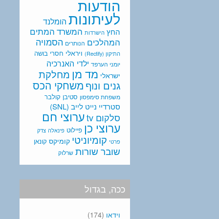
הודעות
לעיתונות
הומלנד
המתים
המשרד
החץ
הישרדות
המהלכים
הסמויה
הנותרים
ויראלי
חסרי בושה
התיקון (Rectify)
ילדי האנרכיה
יומני הערפד
מד מן
מחלקת
ישראלי
משחקי הכס
גנים ונוף
סטיבן קולבר
משפחת סימפסון
סטרדיי נייט לייב (SNL)
ערוצי חם
סלקום tv
ערוצי כן
פיילוט
פינאלה
צדק
קומיוניטי
קומיקס
קונאן
פרטי
שובר שורות
שרלוק
ככה, בגדול
וידאו
(174)