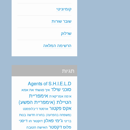
קומיוניטי
שובר שורות
שרלוק
הרשימה המלאה
תגיות
Agents of S.H.I.E.L.D
סוכני שילד
איך פגשתי את אמא
אימפריית
אימה אמריקאית
הטיילת (אימפריית הפשע)
אקס פקטור
ארסטד דיבלופמנט
בנות
(משפחה בהפרעה)
בחורה חדשה
ג'ימי פאלון
דיסני
דוקטור הו
בריטי
דקסטר
פלוס
האישה הטובה