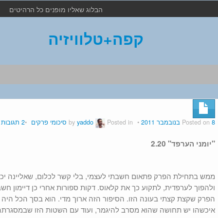
הבלוג שאליו מופנים כל הרהיטים
קפה+טלוויזיה
8 בנובמבר 2011
Posted on
by
Posted in
yaddo
סיכומי פרקים
2 תגובות
"יומני הערפד" 2.20
ממש בתחילת הפרק פתאום חשבתי לעצמי, בלי קשר לכלום, שאליינה י
הפרק שקצת קצתי בעונה הזו. הסיפור הזה ארוך מדי. הוא בסך הכל היה בנו
איכשהו יש תחושה שהוא מסרב להיגמר, ועוד עם השטות הזו שבמסגרתה