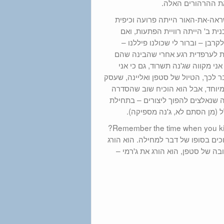
ת ההרהורים האלה.
ראה-את-האור הייתה פרועה וכיפית
ית ב' הייתה רוויית הפתעות, ואם
בן – וברור לי שכולנו פיללנו –
ת לערפדית רגע אחרי שהבינה שהם
י מקווה שג'נה תשרוד, גם כי אני
ר לכך, הטיול של סטפן ואליינה, שעסק
יוחד, אבל הוא הוכיח שוב שהסדרה
שנאלצים להפוך ליצורים – בתחילת
לל (מן הסתם לא, ג'נה מספיקה).
[1] אלישע אומר לדיימון שאליינה לעולם לא תסלח לו – Remember the time when you killed my brother?
וכים בסופו של דבר למחילה. הוא הורג
ה של סטפן, הוא הורג את ג'רמי –