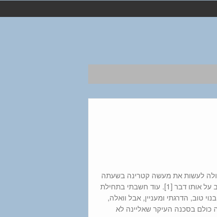
כולה לעשות את מעשה קטרינה בשעתה
ולהפוך לערפדית, לתקוע כך את קלאוס. דקות ספורות אחרי כן דיימון חשב על אותו דבר [1]. עוד חשבתי בתחילת
י טוב, הדרגתי ומעניין, אבל וואלה,
 כולם בסכנה העיקר שאליינה לא