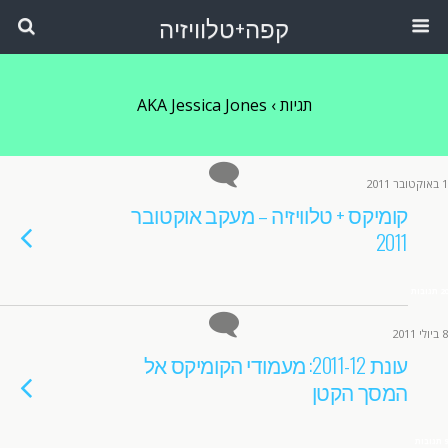
קפה+טלוויזיה
תגיות › AKA Jessica Jones
1 באוקטובר 2011
קומיקס + טלוויזיה – מעקב אוקטובר
2011
20 תגובות
8 ביולי 2011
עונת 2011-12: מעמודי הקומיקס אל
המסך הקטן
9 תגובות