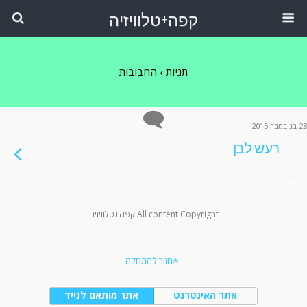
קפה+טלוויזיה
תגיות › החבובות
28 בנובמבר 2015
רעש לבן
11 תגובות
All content Copyright קפה+טלוויזיה
חזור להתחלה
אתר האינטרנט
אתר מותאם לנייד