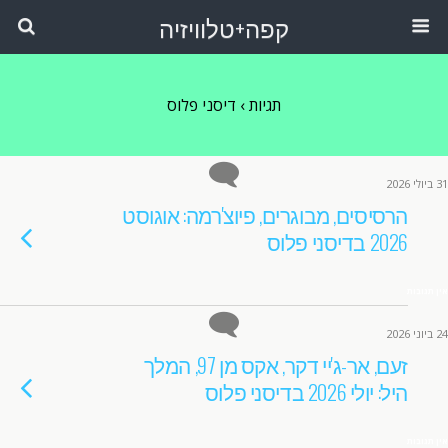
קפה+טלוויזיה
תגיות › דיסני פלוס
31 ביולי 2026
הרסיסים, מבוגרים, פיוצ'רמה: אוגוסט
2026 בדיסני פלוס
אין תגובות
24 ביוני 2026
זעם, אר-ג'יי דקר, אקס מן 97, המלך
היל: יולי 2026 בדיסני פלוס
אין תגובות