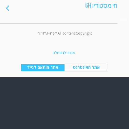
חי מסטודיו 6H
9 תגובות
All content Copyright קפה+טלוויזיה
חזור להתחלה
אתר האינטרנט
אתר מותאם לנייד