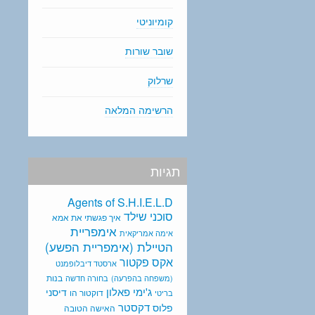
קומיוניטי
שובר שורות
שרלוק
הרשימה המלאה
תגיות
Agents of S.H.I.E.L.D
סוכני שילד
איך פגשתי את אמא
אימפריית
אימה אמריקאית
הטיילת (אימפריית הפשע)
אקס פקטור
ארסטד דיבלופמנט
בנות
(משפחה בהפרעה)
בחורה חדשה
ג'ימי פאלון
דיסני
דוקטור הו
בריטי
דקסטר
פלוס
האישה הטובה