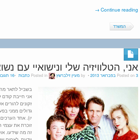
→
Continue reading
המשרד
אני, הטלוויזיה שלי ונישואיי עם נש
3 בפברואר 2013
Posted on
by
מעיין זילברשץ
Posted in
כתבות
16 תגובות
בשביל לתאר מה 
אני חייבת קודם 
זקונים להורים אש
יו). אחד הערכים
זוכרת את עצמי ה
זה מה שידעו. אול