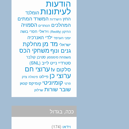
הודעות
לעיתונות
הומלנד
המתים
המשרד
החץ
הישרדות
המהלכים
הסמויה
הנותרים
ויראלי
חסרי בושה
התיקון (Rectify)
ילדי האנרכיה
יומני הערפד
מד מן
מחלקת
ישראלי
משחקי הכס
גנים ונוף
סטיבן קולבר
משפחת סימפסון
סטרדיי נייט לייב (SNL)
ערוצי חם
סלקום tv
ערוצי כן
פיילוט
פינאלה
צדק
קומיוניטי
קומיקס
קונאן
פרטי
שובר שורות
שרלוק
ככה, בגדול
וידאו
(174)