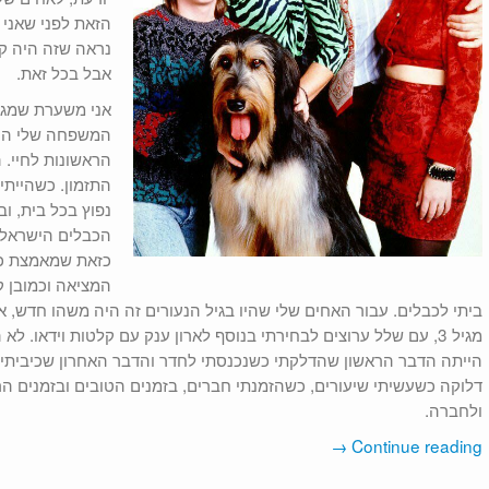
הזאת לפני שאני 
נראה שזה היה קצ
אבל בכל זאת.
אני משערת שמגוו
הראשונות לחיי. 
נפוץ בכל בית, ו
הכבלים הישראלי
כזאת שמאמצת כל 
המציאה וכמובן קנ
ביתי לכבלים. עבור האחים שלי שהיו בגיל הנעורים זה היה משהו חדש, אב
מגיל 3, עם שלל ערוצים לבחירתי בנוסף לארון ענק עם קלטות וידאו. ל
הייתה הדבר הראשון שהדלקתי כשנכנסתי לחדר והדבר האחרון שכיביתי ל
דלוקה כשעשיתי שיעורים, כשהזמנתי חברים, בזמנים הטובים ובזמנים הרע
ולחברה.
→
Continue reading