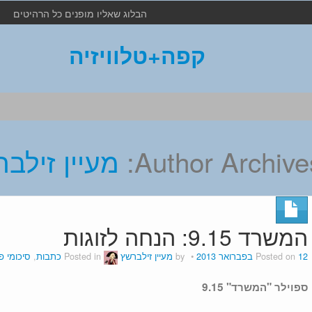
הבלוג שאליו מופנים כל הרהיטים
קפה+טלוויזיה
Author Archives
מעיין זילב
המשרד 9.15: הנחה לזוגות
12 בפברואר 2013
Posted on
by
מעיין זילברשץ
Posted in
כתבות
,
סיכומי פ
ספוילר "המשרד" 9.15