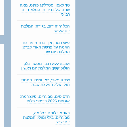
n
טד לאסו, סטרלינג פוינט, מאה
g
שנים של בדידות: המלצת יום
רביעי
הכל יהיה דוב, בגידה: המלצת
יום שלישי
פיוצ'רמה, איך ברחתי מרוצח
האמת על פרשת הארי קברט:
המלצת יום שני
אהבה ללא רבב, בוסטון בלו,
הולופיקשן: המלצת יום ראשון
שיקגו פי-די, זמן ומים, התחת
הזקן שלי: המלצת שבת
הרסיסים, מבוגרים, פיוצ'רמה:
אוגוסט 2026 בדיסני פלוס
באטמן: לוחם בגלימה,
מבוגרים, בילי ומולי: המלצת
יום שישי