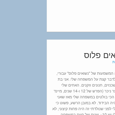
ואים פלוס
המשמעות של "נשואים פלוס" עבורי,
לדבר קצת על המשפחה שלי. אני בת
כנזים, חנונים וזקנים. האחים שלי
גדולים ממני בפער ניכר (הפרש של 12 ו-14 שנים, מיינד
 הכי בולטים במשפחה שלי מאז שאני
יה הבידוד. לא במובן הרשע, פשוט כי
י לפני שנולדתי זה היה פחות קיצוני, לא
יודעת, לאחים שלי יש 10+ שנים של חיים במשפחה