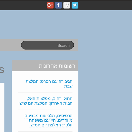
p
e
r
s
o
n
a
l
s
t
a
:
רשומות אחרונות
t
e
m
הגיבורה עם הסרט: המלצת
e
שבת
n
t
חתולי רחוב, מפלצות האל,
הבית האחרון: המלצת יום שישי
e
d
i
הרסיסים, הלביאות מבצעים
מיוחדים, חיי עם משפחת
t
וולטר: המלצת יום חמישי
i