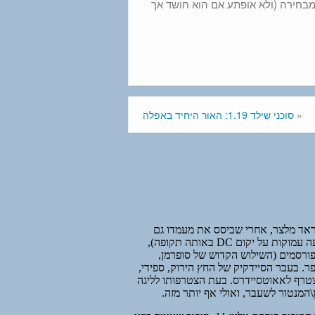
זה מבחירה (ולא אופתע אם הוא חושד אך
«
סוכני שילד 1.19: האור היחיד באפלה