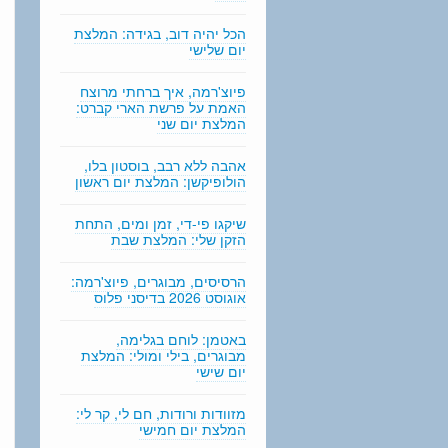
n
g
הכל יהיה דוב, בגידה: המלצת
יום שלישי
פיוצ'רמה, איך ברחתי מרוצח
האמת על פרשת הארי קברט:
המלצת יום שני
אהבה ללא רבב, בוסטון בלו,
הולופיקשן: המלצת יום ראשון
שיקגו פי-די, זמן ומים, התחת
הזקן שלי: המלצת שבת
הרסיסים, מבוגרים, פיוצ'רמה:
אוגוסט 2026 בדיסני פלוס
באטמן: לוחם בגלימה,
מבוגרים, בילי ומולי: המלצת
יום שישי
מזוודות ורודות, חם לי, קר לי:
המלצת יום חמישי