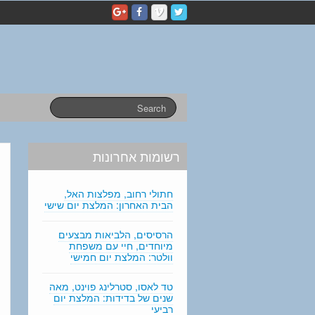
p
e
r
s
o
n
a
l
s
t
a
רשומות אחרונות
t
e
m
חתולי רחוב, מפלצות האל,
e
הבית האחרון: המלצת יום שישי
n
t
הרסיסים, הלביאות מבצעים
מיוחדים, חיי עם משפחת
e
וולטר: המלצת יום חמישי
d
i
טד לאסו, סטרלינג פוינט, מאה
t
שנים של בדידות: המלצת יום
i
רביעי