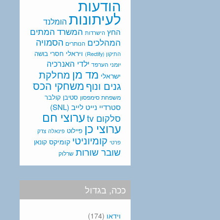
הודעות
לעיתונות
הומלנד
המתים
המשרד
החץ
הישרדות
המהלכים
הסמויה
הנותרים
ויראלי
חסרי בושה
התיקון (Rectify)
ילדי האנרכיה
יומני הערפד
מד מן
מחלקת
ישראלי
משחקי הכס
גנים ונוף
סטיבן קולבר
משפחת סימפסון
סטרדיי נייט לייב (SNL)
ערוצי חם
סלקום tv
ערוצי כן
פיילוט
פינאלה
צדק
קומיוניטי
קומיקס
קונאן
פרטי
שובר שורות
שרלוק
ככה, בגדול
וידאו
(174)