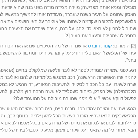
מובילה ומניא אותה מפרישה; מוירה מצידה מודה בפני בנה שהיא יודעת א
האסון שהומט על העיר בשנה שעברה, מעודדת אותו להמשיך במעשיו למע
פלאשבקים לתקופה שקדמה לשהותו של אוליבר על האי חושפים את אחד ה
שהוביל להריון לא רצוי. כדי להגן על בנה, מוירה שיחדה את הצעירה הה
תספר לו שהפילה ותעזוב את העיר.[2]
[2] הימורים:
קונור
,
רוברט
או שם חדש? מה הסיכויים שנראה את הבחורה 
עירו של הפלאש? האם סלייד יודע על קיומו של הילד ומתכוון להשתמש ב
ביתי".
רגע לפני שמוירה עומדת לספר לאוליבר ות'יאה שמלקולם בחיים (או איפ
להניח שזו האפשרות הראשונה) רכב מתנגש בלימוזינה שלהם ואוליבר מת
שרה לשאדו. עם כל הכבוד לסלייד ולחשיבות המאורע, זה הרגיש לא במק
מלכתחילה) של הפרק, בייחוד כשסלייד לא עשה הרבה חוץ מלרטון ולהע
לפעול דווקא עכשיו? אולי מפני שמוירה מובילה על המועמד שלו?
מרגע שת'יאה ומוירה עמדו בפני סכנת חיים, היה ברור שמוירה היא זו ש
הפלאשבקים הראו שהיא מוכנה לעשות הכל למען ילדיה. בנוסף לכך, זה יה
כדי לחבור לבתו או לנקום את מותה של מוירה, אם בכלל אכפת לו. אם א
הבא, אחרי כל מה שנאמר על שקרים ואמון, מגיע לו לסבול בידיו של סלייד.[