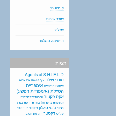
קומיוניטי
שובר שורות
שרלוק
הרשימה המלאה
תגיות
Agents of S.H.I.E.L.D
סוכני שילד
איך פגשתי את אמא
אימפריית
אימה אמריקאית
הטיילת (אימפריית הפשע)
אקס פקטור
ארסטד דיבלופמנט
בנות
(משפחה בהפרעה)
בחורה חדשה
ג'ימי פאלון
דיסני
דוקטור הו
בריטי
דקסטר
פלוס
האישה הטובה