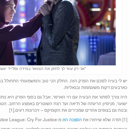
"אני רק עוזר לך לחזק את הצוואר במידה וסלייד יעש
יש לי בעיה לסכם את הפרק הזה. החלק הכי טוב והמשמעותי התחולל במ
כארבעים דקות משעממות ובנאליות.
היה צורך לפתור את הבעיה עם רוי הארפר, אבל גם בסוף הפרק היא נותר
ישוער, מניסיון הריגתה של ת'יאה ועד רצח השוטרים באמצע הרחוב. הטרי
ובטח גם בצופים אחרים שמכירים את הקומיקס – זיכרונות רעים.[1]
[1] תודה שלא שיחזרו את
הסצנה הזו
מ-Justice League: Cry For Justice.
בינתיים היחסים בין אוליבר ומוירה הפשירו כמעט לחלוטין, כשהוא תומך