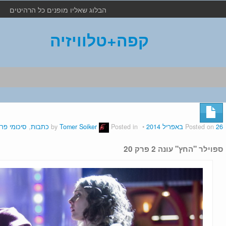
הבלוג שאליו מופנים כל הרהיטים
קפה+טלוויזיה
26 באפריל 2014
Posted on
by
Posted in
Tomer Soiker
כתבות
,
סיכומי פר
ספוילר "החץ" עונה 2 פרק 20