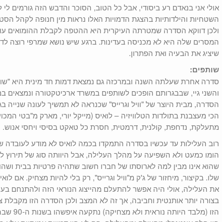
אולי אני בנאדם רע ביסודי, אבל כל הטוב, הסוכר והדבש הזה גורמים לי ל
השטחיות והילדותיות בהצגת הדמויות האלו נראות מין חנופה לקהל הסטר
ולכן דווקא הסדרה שמטרתה העיקרית היא ההטפה לקבלת ההומואים עוש
המסרים שלה היא לא מכניסה בעדינות. ברגע שיש נושא שמרפי רוצה לדון 
שיציג את הבעיה ואת הפתרון.
שותפים:
סדרה אחרת שעלתה השנה ובמרכזה גם נמצאת דמות חד מינית היא "שותפ
והשני גיי, שבבגרותם הופכים לשותפים במשרד ארכיטקטורה ונמצאים במע
הסדרה, מבית היוצר של "וויל וגרייס" שכנראה לא תמשיך לעונה שנייה בגל
הכי מעצבנת בתולדות הטלוויזיה – לואיס (מייקל יורי, מארק מ"בטי המכ
מתעלקת, נדחפת, קולנית, דרמטית, חסרת כל טאקט בסיסי ויחסי אנוש. ה
רוב העלילות עד עכשיו בסדרה התמקדו בכמה לואיס לא מודע לעובדה שיש
הומו כמעט ולא השפיעה על מהלך העלילה, אבל היוותה סוג של תירוץ לק
שהוא אינו מבין למה לארוסתו של חברו חשוב שתהיה פרטיות בבית ושהוא
שלו. בקיצור, מיחזור של ג'ק מ"וויל וגרייס", רק בלי להיות מצחיק. אם ל
את העלילה, אולי היה אפשר להתעלם מהייצוג הנוראי הזה ולהתנחם בעובד
הזו (מלבד 