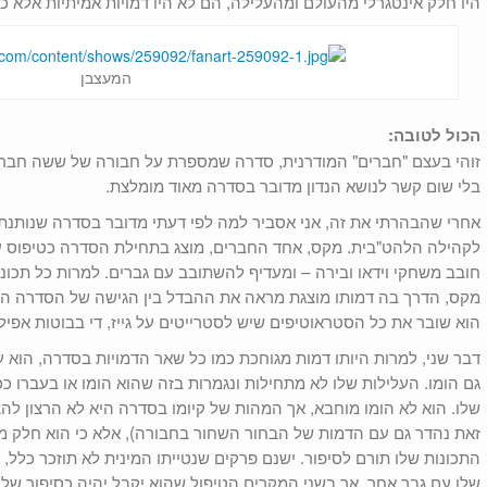
היו חלק אינטגרלי מהעולם ומהעלילה, הם לא היו דמויות אמיתיות אלא כל 
המעצבן
הכול לטובה:
זוהי בעצם "חברים" המודרנית, סדרה שמספרת על חבורה של ששה חברים
בלי שום קשר לנושא הנדון מדובר בסדרה מאוד מומלצת.
אחרי שהבהרתי את זה, אני אסביר למה לפי דעתי מדובר בסדרה שנותנת את
לקהילה הלהט"בית. מקס, אחד החברים, מוצג בתחילת הסדרה כטיפוס עצלן
חובב משחקי וידאו ובירה – ומעדיף להשתובב עם גברים. למרות כל תכונות
מקס, הדרך בה דמותו מוצגת מראה את ההבדל בין הגישה של הסדרה הזו ל
הוא שובר את כל הסטראוטיפים שיש לסטרייטים על גייז, די בבוטות אפילו
דבר שני, למרות היותו דמות מגוחכת כמו כל שאר הדמויות בסדרה, הוא 
גם הומו. העלילות שלו לא מתחילות ונגמרות בזה שהוא הומו או בעברו ככ
שלו. הוא לא הומו מוחבא, אך המהות של קיומו בסדרה היא לא הרצון להצ
זאת נהדר גם עם הדמות של הבחור השחור בחבורה), אלא כי הוא חלק מ
התכונות שלו תורם לסיפור. ישנם פרקים שנטייתו המינית לא תוזכר כלל
שלו עם גבר אחר, אך בשני המקרים הטיפול שהוא יקבל יהיה כסיפור של 