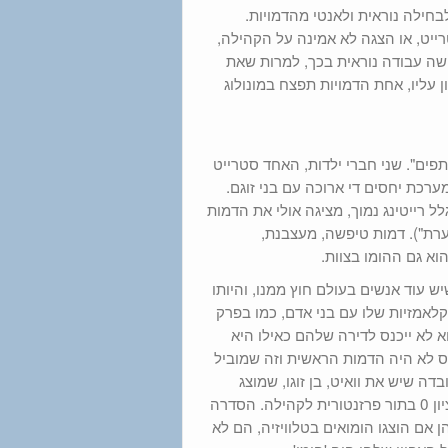
בחילה נוראית ולאנטי מהדמויות.
ייט, או הצגה לא אמינה על הקהילה,
ה עבודה נוראית בכך, למרות שאת
עליו, אחת הדמויות תפצח במונולוג
ים". שני חברי ילדות, האחד סטרייט
רכת יחסים די ארוכה עם בני זוגם.
ל רייטינג נמוך, מציגה אולי את הדמות
וערת"). דמות טיפשה, מעצבנת,
וא גם ההומו בצוות.
 עוד אנשים בעולם חוץ ממנו, והיותו
לאמזיות שלו עם בני אדם, כמו בפרק
 לא ייכנס לדירה שלהם כאילו היא
ואיס לא היה הדמות הראשית וזה שמוביל
ה שיש את וואיט, בן זוגו, שמוצג
בצורה יותר אותנטית וחביבה, אך זה לא המצב ולכן הסדרה הזו מקבלת ציון 0 בתור פרזנטורית לקהילה. הסדרה
היותה נוראית ולא מצחיקה) נתקעה איפשהו בשנות ה-90 שבהן אם הוצגו הומואים בטלוויזיה, הם לא