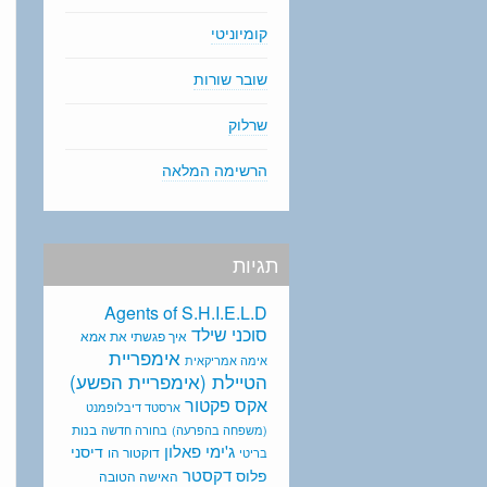
קומיוניטי
שובר שורות
שרלוק
הרשימה המלאה
תגיות
Agents of S.H.I.E.L.D
סוכני שילד
איך פגשתי את אמא
אימפריית
אימה אמריקאית
הטיילת (אימפריית הפשע)
אקס פקטור
ארסטד דיבלופמנט
בנות
(משפחה בהפרעה)
בחורה חדשה
ג'ימי פאלון
דיסני
דוקטור הו
בריטי
דקסטר
פלוס
האישה הטובה