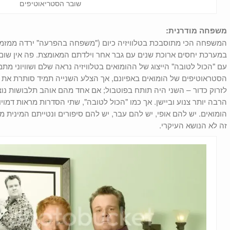
שובר הסטריאוטיפים
משפחה מודרנית:
המשפחה הכי מתוסבכת בטלוויזיה כיום ("משפחה בהפרעה" ירדה ממזמן
במערכת יחסים ארוכת שנים עם גבר אחר וילדתם המאומצת. פה אין שום
עם "הכול לטובה" הייצוג של ההומואים בטלוויזיה נראה שלם ושוויוני מת
הסטראוטיפים של הומואים באפיונם, אך הצלע השנייה תמיד סותרת את ה
לזרוק כדור – השני היה תותח בפוטבול; אם אחד מהם אוהב תלבושות נוצ
הרבה יותר צנוע וביישן. אך כמו "הכול לטובה", שתי הסדרות מראות דמוי
הומואים. יש להם אופי, יש להם עבר, יש להם סיפורים ונטייתם המינית 
זה לא הנושא העיקרי.