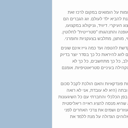
ומות על הומואים במקום לרכז זאת
ת להביא ילד לעולם. זוג הגברים הם
צוג העיקרי.
דיוויד, גניקולוג במקצועו,
נה והתנהגותו "סטרייטית" לחלוטין.
, מוחצן, מתלבש בצעקניות וחומרני.
שת להטפה ועד כמה גייז אינם שונים
זוג להיראות כל כך בסדר יוצר בדיוק
ב, כל כך מתחשבים, כל כך לא
קהילה בעיניים סטריאוטיפיות. אומנם
ת פונדקאיות והאם הולכת לקבל סכום
בתה (היא לא עובדת, אני לא רואה
בפן הכלכלי והחברתי עם כל השיגעונות
היא מנסה להציג ראייה ריאליסטית
וזרים ושמים את צרכי האחרים לפני
אלוהים הגדולה על מנת ללמד את