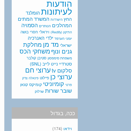
הודעות
לעיתונות
הומלנד
המתים
המשרד
החץ
הישרדות
המהלכים
הסמויה
הנותרים
ויראלי
חסרי בושה
התיקון (Rectify)
ילדי האנרכיה
יומני הערפד
מד מן
מחלקת
ישראלי
משחקי הכס
גנים ונוף
סטיבן קולבר
משפחת סימפסון
סטרדיי נייט לייב (SNL)
ערוצי חם
סלקום tv
ערוצי כן
פיילוט
פינאלה
צדק
קומיוניטי
קומיקס
קונאן
פרטי
שובר שורות
שרלוק
ככה, בגדול
וידאו
(174)