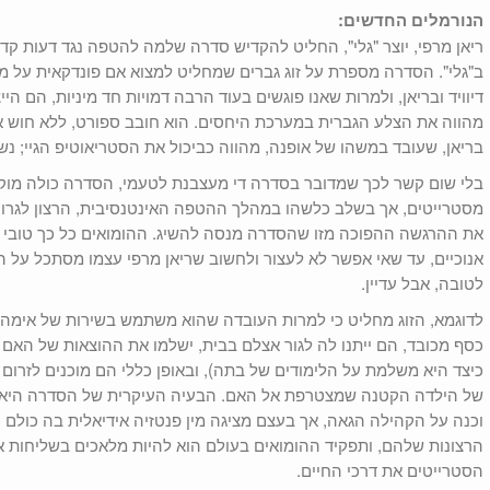
הנורמלים החדשים:
ריאן מרפי, יוצר "גלי", החליט להקדיש סדרה שלמה להטפה נגד דעות קד
ב"גלי". הסדרה מספרת על זוג גברים שמחליט למצוא אם פונדקאית על מנ
דיוויד ובריאן, ולמרות שאנו פוגשים בעוד הרבה דמויות חד מיניות, הם היי
מהווה את הצלע הגברית במערכת היחסים. הוא חובב ספורט, ללא חוש אופ
בריאן, שעובד במשהו של אופנה, מהווה כביכול את הסטריאוטיפ הגיי; נשי
בלי שום קשר לכך שמדובר בסדרה די מעצבנת לטעמי, הסדרה כולה מוקד
מסטרייטים, אך בשלב כלשהו במהלך ההטפה האינטנסיבית, הרצון לגרום ל
את ההרגשה ההפוכה מזו שהסדרה מנסה להשיג. ההומואים כל כך טובי ל
אנוכיים, עד שאי אפשר לא לעצור ולחשוב שריאן מרפי עצמו מסתכל על ה
לטובה, אבל עדיין.
לדוגמא, הזוג מחליט כי למרות העובדה שהוא משתמש בשירות של אימהו
כסף מכובד, הם ייתנו לה לגור אצלם בבית, ישלמו את ההוצאות של האם ו
כיצד היא משלמת על הלימודים של בתה), ובאופן כללי הם מוכנים לזרום 
של הילדה הקטנה שמצטרפת אל האם. הבעיה העיקרית של הסדרה היא ש
וכנה על הקהילה הגאה, אך בעצם מציגה מין פנטזיה אידיאלית בה כולם ע
הרצונות שלהם, ותפקיד ההומואים בעולם הוא להיות מלאכים בשליחות 
הסטרייטים את דרכי החיים.