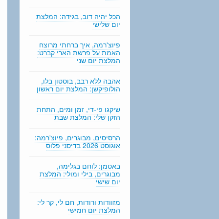
n
g
הכל יהיה דוב, בגידה: המלצת
יום שלישי
פיוצ'רמה, איך ברחתי מרוצח
האמת על פרשת הארי קברט:
המלצת יום שני
אהבה ללא רבב, בוסטון בלו,
הולופיקשן: המלצת יום ראשון
שיקגו פי-די, זמן ומים, התחת
הזקן שלי: המלצת שבת
הרסיסים, מבוגרים, פיוצ'רמה:
אוגוסט 2026 בדיסני פלוס
באטמן: לוחם בגלימה,
מבוגרים, בילי ומולי: המלצת
יום שישי
מזוודות ורודות, חם לי, קר לי:
המלצת יום חמישי