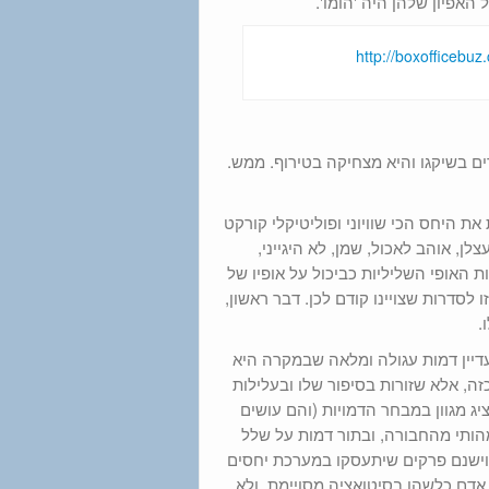
האפיון שלהן היה 'הומו'.
 בשיקגו והיא מצחיקה בטירוף. ממש.
 היחס הכי שוויוני ופוליטיקלי קורקט
, אוהב לאכול, שמן, לא היגייני,
 האופי השליליות כביכול על אופיו של
סדרות שצויינו קודם לכן. דבר ראשון,
.
עדיין דמות עגולה ומלאה שבמקרה היא
זה, אלא שזורות בסיפור שלו ובעלילות
יג מגוון במבחר הדמויות (והם עושים
הותי מהחבורה, ובתור דמות על שלל
, וישנם פרקים שיתעסקו במערכת יחסים
אדם כלשהו בסיטואציה מסויימת, ולא