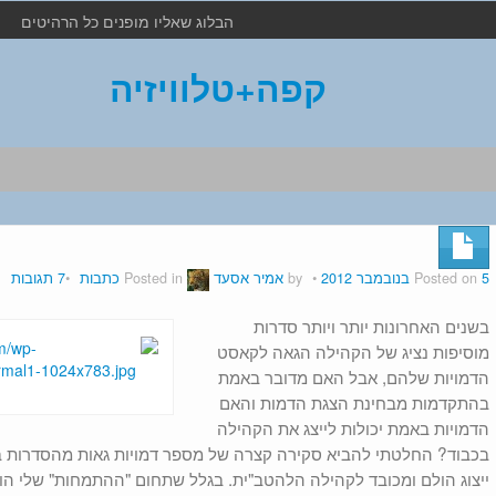
הבלוג שאליו מופנים כל הרהיטים
קפה+טלוויזיה
5 בנובמבר 2012
Posted on
by
אמיר אסעד
Posted in
כתבות
7 תגובות
בשנים האחרונות יותר ויותר סדרות
מוסיפות נציג של הקהילה הגאה לקאסט
הדמויות שלהם, אבל האם מדובר באמת
בהתקדמות מבחינת הצגת הדמות והאם
הדמויות באמת יכולות לייצג את הקהילה
בכבוד? החלטתי להביא סקירה קצרה של מספר דמויות גאות מהסדרות בהן
ייצוג הולם ומכובד לקהילה הלהטב"ית. בגלל שתחום "ההתמחות" שלי הוא 