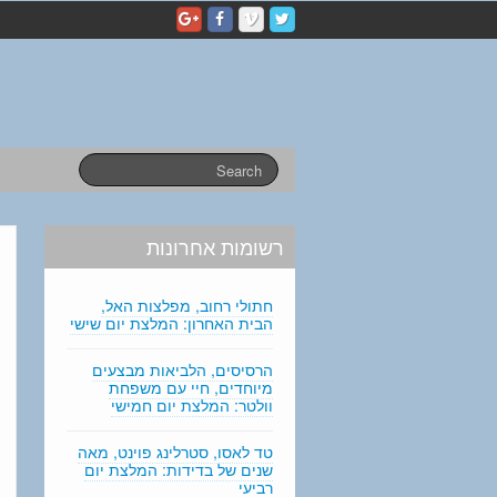
p
e
r
s
o
n
a
l
s
t
a
רשומות אחרונות
t
e
m
חתולי רחוב, מפלצות האל,
e
הבית האחרון: המלצת יום שישי
n
t
הרסיסים, הלביאות מבצעים
מיוחדים, חיי עם משפחת
e
וולטר: המלצת יום חמישי
d
i
טד לאסו, סטרלינג פוינט, מאה
t
שנים של בדידות: המלצת יום
i
רביעי