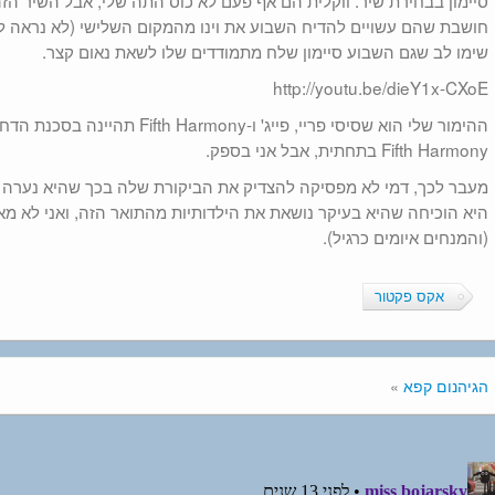
סיימון בבחירת שיר. ווקלית הם אף פעם לא כוס התה שלי, אבל השיר ה
חושבת שהם עשויים להדיח השבוע את וינו מהמקום השלישי (לא נראה לי 
שימו לב שגם השבוע סיימון שלח מתמודדים שלו לשאת נאום קצר.
http://youtu.be/dieY1x-CXoE
ההימור שלי הוא שסיסי פריי, פייג' ו-y
Fifth Harmony בתחתית, אבל אני בספק.
היא הוכיחה שהיא בעיקר נושאת את הילדותיות מהתואר הזה, ואני לא מ
(והמנחים איומים כרגיל).
אקס פקטור
הגיהנום קפא
»