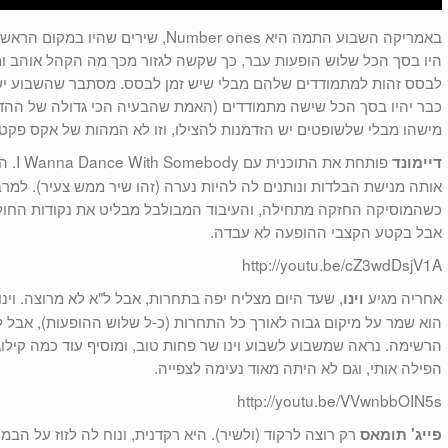
באמריקה השבוע התמה היא Number ones, שי
היו בסך הכל שלוש הופעות עבר, כך שקשה לגזור מכך מה הקהל אוהב ומ
לבסס זהות למתמודדים שלהם מבלי שיש זמן לבסס. מסתבר שהשבוע יש
כבר יהיו בסך הכל שישה מתמודדים (האמת שהבעיה הכי גדולה של הה
מישהו מבלי שלשופטים יש הזדמנות להצילו, וזו לא המהות של אקס פקטו
פותחת 
דיימונד
אותה מנישת הבלדות ונותנים לה להיות נערה (זהו שיר ממש צעיר). למ
כשהמוסיקה החזקה מתחילה, והעיבוד המבולבל מבליט את נקודות החו
אבל בקטע הקצבי ההופעה לא עבדה.
http://youtu.be/cZ3wdDsjV1A
אחריה מגיע
, שעד היום מצליח יפה בתחרות, אבל ל"א לא מרוצה. וינ
וינו
הוא שמר על מיקום גבוה לאורך כל התחרות (כ-ל שלוש ההופעות), אבל 
הרשימה. נראה שמשבוע לשבוע וינו שר פחות טוב, ומוסיף עוד כמה קילו
הפילה אותי, וגם לא היתה מאוד נעימה לצפייה.
http://youtu.be/VVwnbbOIN5s
רק רוצה לרקוד (ולשיר). היא רקדנית, ונוח לה לזוז על הב
פייג' תומאס