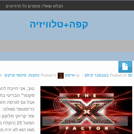
הבלוג שאליו מופנים כל הרהיטים
קפה+טלוויזיה
30 בנובמבר 2012
Posted on
by
איימס
Posted in
כתבות
,
סיכומי פרקים
3 
טוב, אני חייבת לה
פקטור" הבריטי בתו
אבל גם לגרסה הזו 
זמר קריוקי מלוקק 
המעל 25 (ה
מאז הוא לא היה מ