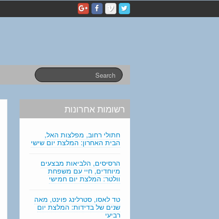
p
e
r
s
o
n
a
l
s
t
a
רשומות אחרונות
t
e
m
חתולי רחוב, מפלצות האל,
e
הבית האחרון: המלצת יום שישי
n
t
הרסיסים, הלביאות מבצעים
מיוחדים, חיי עם משפחת
e
וולטר: המלצת יום חמישי
d
i
טד לאסו, סטרלינג פוינט, מאה
t
שנים של בדידות: המלצת יום
i
רביעי