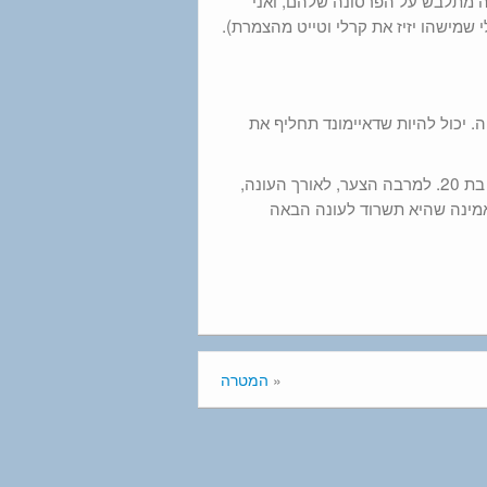
זה מתלבש על הפרסונה שלהם, ואני
שמישהו יזיז את קרלי וטייט מהצמרת).
Fifth Harmon תהיינה בסכנת הדחה. יכול להיות שדאיימונד תחליף את
מעבר לכך, דמי לא מפסיקה להצדיק את הביקורת שלה בכך שהיא נערה בת 20. למרבה הצער, לאורך העונה,
אמינה שהיא תשרוד לעונה הבאה
«
המטרה