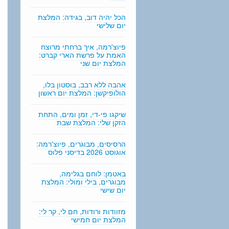
n
g
הכל יהיה דוב, בגידה: המלצת
יום שלישי
פיוצ'רמה, איך ברחתי מרוצח
האמת על פרשת הארי קברט:
המלצת יום שני
אהבה ללא רבב, בוסטון בלו,
הולופיקשן: המלצת יום ראשון
שיקגו פי-די, זמן ומים, התחת
הזקן שלי: המלצת שבת
הרסיסים, מבוגרים, פיוצ'רמה:
אוגוסט 2026 בדיסני פלוס
באטמן: לוחם בגלימה,
מבוגרים, בילי ומולי: המלצת
יום שישי
מזוודות ורודות, חם לי, קר לי:
המלצת יום חמישי