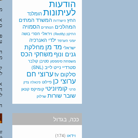
הודעות
לעיתונות
הומלנד
המתים
המשרד
החץ
הישרדות
המהלכים
הסמויה
הנותרים
ויראלי
חסרי בושה
התיקון (Rectify)
ילדי האנרכיה
יומני הערפד
מד מן
מחלקת
ישראלי
משחקי הכס
גנים ונוף
סטיבן קולבר
משפחת סימפסון
סטרדיי נייט לייב (SNL)
ערוצי חם
סלקום tv
ערוצי כן
פיילוט
פינאלה
צדק
קומיוניטי
קומיקס
קונאן
פרטי
שובר שורות
שרלוק
ככה, בגדול
וידאו
(174)