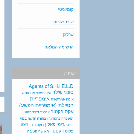
קומיוניטי
שובר שורות
שרלוק
הרשימה המלאה
תגיות
Agents of S.H.I.E.L.D
סוכני שילד
איך פגשתי את אמא
אימפריית
אימה אמריקאית
הטיילת (אימפריית הפשע)
אקס פקטור
ארסטד דיבלופמנט
בנות
(משפחה בהפרעה)
בחורה חדשה
ג'ימי פאלון
דיסני
דוקטור הו
בריטי
דקסטר
פלוס
האישה הטובה