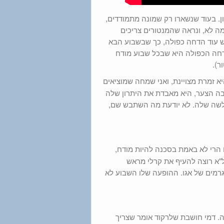
רים שהיו במקום הראשון. בעוד שנשארו רק שמונה מתמודדים,
ה לא, ונראה שהמנטורים צריכים
 עוד הדחה כפולה, כך שבשבוע הבא
דחה הכפולה היא שבכל שבוע מודח
ר).
את התוכנית עם I Wanna Dance With Somebody. היא זמרת מצויינת, ואני שמחה שמוציאים
רבה הצער, היא מאבדת את היתרון שלה
לשה שלה. לא יודעת מה השתבש שם,
ו הרי לא באמת בסכנה להיות מודח,
ל"א רוצה להעיף את קרלי מראש
גרמים של אגו. ההופעה שלו השבוע לא
מה. דמי חושבת שלרקוד אומר שצריך