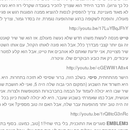
כל כך גרוע). הדבר היחיד הוא שצריך להכיר בעובדה שקרלי רוז היא נע
לא מאוד מעניינת. צריך להפסיק לנסות להוציא ממנה הפגנות רגש או פגיעו
מעולה, והופכת לשקופה ברגע שההופעה נגמרת. זה בסדר גמור, וצריך ל
http://youtu.be/17LuYBqJFhY
מנסה לעשות משהו חדש שלא נעשה מעולם. אז הוא שר שיר קאנטרי
טייט
זה גם יותר קצבי מבדרך כלל, אבל הוא פונה לאותו הקהל, עם אותו השט
שיר מצויינת, אני יודעת שאתם לא אוהבים את טייט, אבל הוא קלע למטרה
עיבודים, רק את כובע הבוקרים שלו. וגיטרה.
http://youtu.be/-cGEWW1A8x4
הישר מהתחתית,
. בשלב הזה, ברור שסיסי לא תזכה בתחרות. היא ג
סיסי
היא תשרוד את השבוע (המקום הכי גבו
שיר שבו היא יכולה לעמוד על הבמה בחברבורות המטופשות ולצרוח. אני 
אנושית, אבל כמו שאמרתי בשבוע שעבר, היא לא יכולה לשנות כיוון בכל שב
זה היה טוב יותר מהופעות עבר שלה, אבל האם זה טוב מספיק? אני לא 
http://youtu.be/1rQ8tcG3nRc
סוגרים את התוכנית, בלי בתי שחי!!1
EMBLEM3