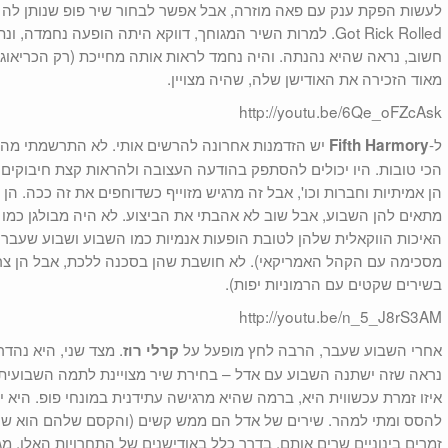
Got Rick Rolled. למרות השיר המגוחך, דווקא היתה הופעה נחמדה,
חשוב, נראה שהיא נהנתה. והיה נחמד לראות אותה מחייכת (רק הכריאו
מאוד הזכירה את האודישן שלה, שהיה מצויין.
http://youtu.be/6Qe_oFZcAsk
ל-
יש הזדמנות אחרונה להרשים אותי. לא התרשמתי מהויד
Fifth Harmory
הכי טובות. היו יכולים להסתפק בהודעה העצובה ולהראות קצת חיבוקים.
מתאים להן השבוע, אבל שוב לא אהבתי את הביצוע. לא היה מבולגן כמו
האיכות הווקאלית שלהן לטובת הופעות אנמיות כמו השבוע ושבוע שעבר, ו
מסכימה עם הקהל האמריקאי). לא חושבת שהן בסכנה ללכת, אבל הן צריכו
בשירים שקטים עם הרמוניות יפות).
http://youtu.be/n_5_J8rS3AM
אחרי השבוע שעבר, הרבה לחץ מופעל על
. מצד שני, היא נהד
קרלי רוז
נראה שזה ישתנה השבוע עם אדל – בחירת שיר מצויינת לתמה השבועית.
איזו זמרת עכשווית היא, ברמה שהיא מרגישה עתידנית במונחי פופ. היא י
להסס ומתי למהר. שירים של אדל הם ממש קשים (והקסם שלהם הוא ש
זמרים בינוניים שרים אותם, בדרך כלל באודישנים של התחרויות האלו, מ