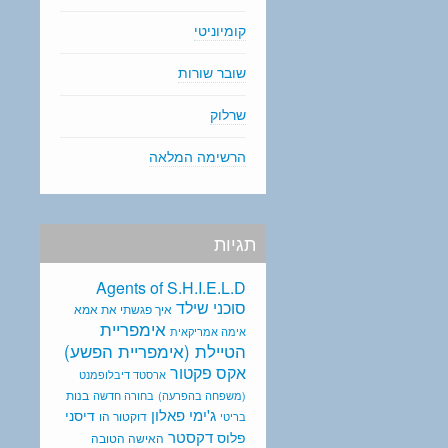
קומיוניטי
שובר שורות
שרלוק
הרשימה המלאה
תגיות
Agents of S.H.I.E.L.D
סוכני שילד
איך פגשתי את אמא
אימפריית
אימה אמריקאית
הטיילת (אימפריית הפשע)
אקס פקטור
ארסטד דיבלופמנט
בנות
(משפחה בהפרעה)
בחורה חדשה
ג'ימי פאלון
דיסני
דוקטור הו
בריטי
דקסטר
פלוס
האישה הטובה