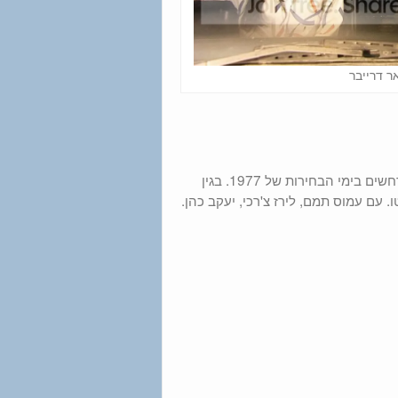
ר דרייבר
דרמה ישראלית. סיפור ירושלמי על טוטו, מסורת ומשפחה במשבר המתרחשים בימי הבחירות של 1977. בגין
עם עמוס תמם, לירז צ'רכי, יעקב כהן.