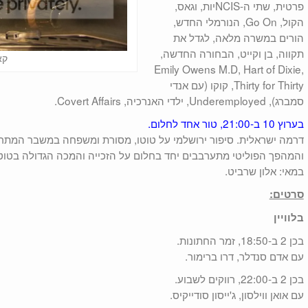
פרטית, שתי ה-NCISיות, וגאס,
הקול, Go On, הנורמלי החדש,
הורים במשרה מלאה, לגדל את
תקווה, בן וקייט, הבחורה החדשה,
קא
Emily Owens M.D, Hart of Dixie,
Thirty for Thirty, קוקו (עם אנדי
סמברג), Underemployed, ילדי האנרכיה, Covert Affairs.
בערוץ 10 ב-21:00, טור אחד לחלום.
והמהפך הפוליטי מתערבבים יחד בחלום על הזכייה והמכה הגדולה בטוטו. 
במאי: אלון שרביט.
סרטים:
בלוויין
בכן 2 ב-18:50, זמר החתונות.
עם אדם סנדלר, דרו ברימור.
בכן 2 ב-22:00, רווקים לשבוע.
עם אואן ווילסון, ג'ייסון סודייקיס.