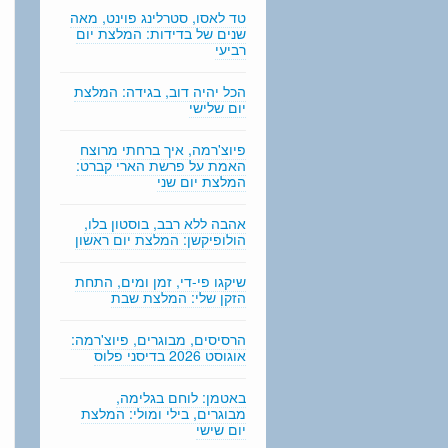
n
טד לאסו, סטרלינג פוינט, מאה
g
שנים של בדידות: המלצת יום
רביעי
הכל יהיה דוב, בגידה: המלצת
יום שלישי
פיוצ'רמה, איך ברחתי מרוצח
האמת על פרשת הארי קברט:
המלצת יום שני
אהבה ללא רבב, בוסטון בלו,
הולופיקשן: המלצת יום ראשון
שיקגו פי-די, זמן ומים, התחת
הזקן שלי: המלצת שבת
הרסיסים, מבוגרים, פיוצ'רמה:
אוגוסט 2026 בדיסני פלוס
באטמן: לוחם בגלימה,
מבוגרים, בילי ומולי: המלצת
יום שישי