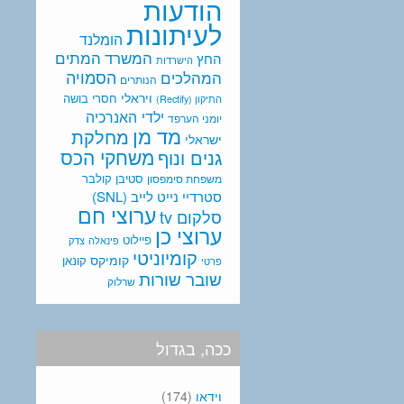
הודעות
לעיתונות
הומלנד
המתים
המשרד
החץ
הישרדות
המהלכים
הסמויה
הנותרים
ויראלי
חסרי בושה
התיקון (Rectify)
ילדי האנרכיה
יומני הערפד
מד מן
מחלקת
ישראלי
משחקי הכס
גנים ונוף
סטיבן קולבר
משפחת סימפסון
סטרדיי נייט לייב (SNL)
ערוצי חם
סלקום tv
ערוצי כן
פיילוט
פינאלה
צדק
קומיוניטי
קומיקס
קונאן
פרטי
שובר שורות
שרלוק
ככה, בגדול
וידאו
(174)