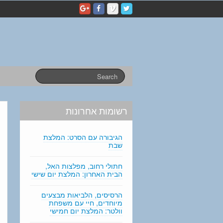
p
e
r
s
o
n
a
l
s
t
a
רשומות אחרונות
t
e
m
הגיבורה עם הסרט: המלצת
e
שבת
n
t
חתולי רחוב, מפלצות האל,
הבית האחרון: המלצת יום שישי
e
d
i
הרסיסים, הלביאות מבצעים
מיוחדים, חיי עם משפחת
t
וולטר: המלצת יום חמישי
i