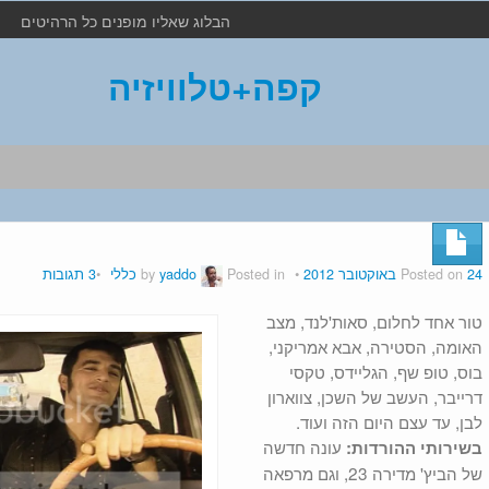
הבלוג שאליו מופנים כל הרהיטים
קפה+טלוויזיה
24 באוקטובר 2012
Posted on
by
Posted in
yaddo
כללי
3 תגובות
טור אחד לחלום, סאות'לנד, מצב
האומה, הסטירה, אבא אמריקני,
בוס, טופ שף, הגליידס, טקסי
דרייבר, העשב של השכן, צווארון
לבן, עד עצם היום הזה ועוד.
עונה חדשה
בשירותי ההורדות:
של הביץ' מדירה 23, וגם מרפאה