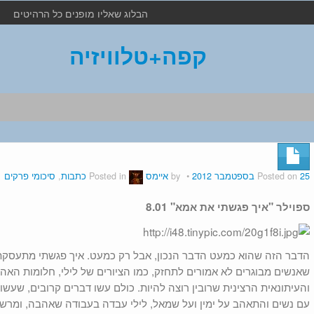
הבלוג שאליו מופנים כל הרהיטים
קפה+טלוויזיה
25 בספטמבר 2012
Posted on
by
איימס
Posted in
כתבות
,
סיכומי פרקים
ספוילר "איך פגשתי את אמא" 8.01
הדבר הזה שהוא כמעט הדבר הנכון, אבל רק כמעט. איך פגשתי מתעסקת
שאנשים מבוגרים לא אמורים לתחזק, כמו הציורים של לילי, חלומות הא
והעיתונאית הרצינית שרובין רוצה להיות. כולם עשו דברים קרובים, שעשו 
עם נשים והתאהב על ימין ועל שמאל, לילי עבדה בעבודה שאהבה, ומרשל 