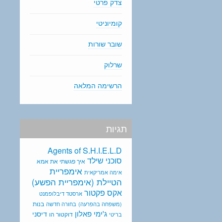
צדק פרטי
קומיוניטי
שובר שורות
שרלוק
הרשימה המלאה
תגיות
Agents of S.H.I.E.L.D
סוכני שילד
איך פגשתי את אמא
אימפריית
אימה אמריקאית
הטיילת (אימפריית הפשע)
אקס פקטור
ארסטד דיבלופמנט
בנות
(משפחה בהפרעה)
בחורה חדשה
ג'ימי פאלון
דיסני
דוקטור הו
בריטי