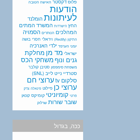
דקסטר
פלוס
האישה הטובה
הודעות
לעיתונות
הומלנד
המתים
המשרד
החץ
הישרדות
המהלכים
הסמויה
הנותרים
ויראלי
חסרי בושה
התיקון (Rectify)
ילדי האנרכיה
יומני הערפד
מד מן
מחלקת
ישראלי
משחקי הכס
גנים ונוף
סטיבן קולבר
משפחת סימפסון
סטרדיי נייט לייב (SNL)
ערוצי חם
סלקום tv
ערוצי כן
פיילוט
פינאלה
צדק
קומיוניטי
קומיקס
קונאן
פרטי
שובר שורות
שרלוק
ככה, בגדול