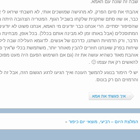
שבה זה שונה עם האמא.
אהבתי את סיום הפרק. לא מרגישה שמושכים אותי, לא חשבתי שיראו לי א
כבר, או שזו סתם שחקנית שלקחו בשביל הגוף. המטריה הצהובה היתה מ
שהסיפור יסתיים. הרי אנחנו כבר יודעים מי האמא, אנחנו פשוט לא יודעי
המתוסכלים (אבל באותו זמן לא מבינה אותם בכלל). בכל אופן, מבחינת 
הדבר, ורק הדמויות השתנו, כדרכם של אנשים. לדוגמא העלילה שבה לילי
שיחות בפרק שאנחנו חוזרים להבין מאוחר יותר, משתמשת בכלי ש"איך פ
אוהבת מאוד כשהיא עושה את זה (גם אם השימוש הפעם היה מעט מפוספס
להאשים רק את עצמו 🙂 .
יש לי הימור בנוגע להמשך העונה ואיך הגיעו לרגע הגשום הזה, אבל זה
והרמזים הם רק בונוס.
איך פגשתי את אמא
המלצת היום – רביעי, מוצאי יום כיפור
»