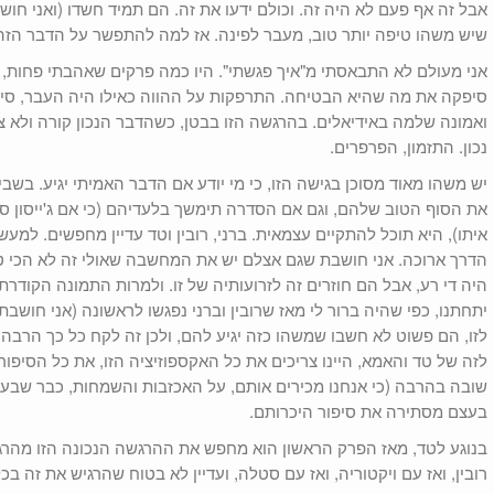
אבל זה אף פעם לא היה זה. וכולם ידעו את זה. הם תמיד חשדו (ואני חו
שיש משהו טיפה יותר טוב, מעבר לפינה. אז למה להתפשר על הדבר הז
אני מעולם לא התבאסתי מ"איך פגשתי". היו כמה פרקים שאהבתי פחות, 
סיפקה את מה שהיא הבטיחה. התרפקות על ההווה כאילו היה העבר, סיפ
ואמונה שלמה באידיאלים. בהרגשה הזו בבטן, כשהדבר הנכון קורה ולא צר
נכון. התזמון, הפרפרים.
יש משהו מאוד מסוכן בגישה הזו, כי מי יודע אם הדבר האמיתי יגיע. בשבי
את הסוף הטוב שלהם, וגם אם הסדרה תימשך בלעדיהם (כי אם ג'ייסון סיגל
איתו), היא תוכל להתקיים עצמאית. ברני, רובין וטד עדיין מחפשים. למעש
הדרך ארוכה. אני חושבת שגם אצלם יש את המחשבה שאולי זה לא הכי טוב
היה די רע, אבל הם חוזרים זה לזרועותיה של זו. ולמרות התמונה הקודר
יתחתנו, כפי שהיה ברור לי מאז שרובין וברני נפגשו לראשונה (אני חושבת
לזו, הם פשוט לא חשבו שמשהו כזה יגיע להם, ולכן זה לקח כל כך הרבה זמן
לזה של טד והאמא, היינו צריכים את כל האקספוזיציה הזו, את כל הסיפו
שובה בהרבה (כי אנחנו מכירים אותם, על האכזבות והשמחות, כבר שבע ש
בעצם מסתירה את סיפור היכרותם.
בנוגע לטד, מאז הפרק הראשון הוא מחפש את ההרגשה הנכונה הזו מהרגע
רובין, ואז עם ויקטוריה, ואז עם סטלה, ועדיין לא בטוח שהרגיש את זה בכל