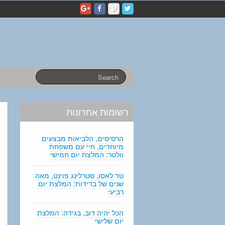
p
e
r
s
o
n
a
l
s
t
a
רשומות אחרונות
t
e
m
הרסיסים, הלביאות מבצעים
e
מיוחדים, חיי עם משפחת
וולטר: המלצת יום חמישי
n
t
טד לאסו, סטרלינג פוינט, מאה
e
שנים של בדידות: המלצת יום
d
רביעי
i
t
הכל יהיה דוב, בגידה: המלצת
i
יום שלישי