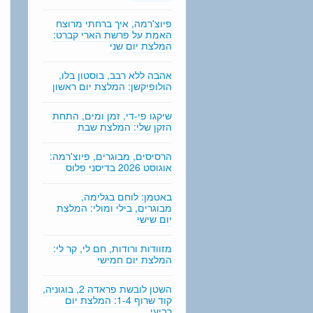
n
g
פיוצ'רמה, איך ברחתי מרוצח
האמת על פרשת הארי קברט:
המלצת יום שני
אהבה ללא רבב, בוסטון בלו,
הולופיקשן: המלצת יום ראשון
שיקגו פי-די, זמן ומים, התחת
הזקן שלי: המלצת שבת
הרסיסים, מבוגרים, פיוצ'רמה:
אוגוסט 2026 בדיסני פלוס
באטמן: לוחם בגלימה,
מבוגרים, בילי ומולי: המלצת
יום שישי
מזוודות ורודות, חם לי, קר לי:
המלצת יום חמישי
השטן לובשת פראדה 2, בוגוניה,
קוד שרוף 1-4: המלצת יום
רביעי