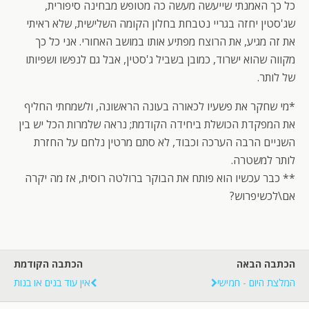
כל כך האמנתי שייעשה מעשה כה מטופש מבחינה סיפורית,
שג'סטין יחזה בגריי נטבחת בחלון הקומה השלישית, שלא ראיתי
את זה מגיע, את הרוצח מפתיע אותו במושב האחורי. אני כל כך
מקווה שהוא ישרוד, כמובן בשביל ג'סטין, אבל גם לנפשו ושפיותו
של לותר.
*מי שחקר את פשעיו לכאורה בעונה הראשונה, ולשמחתי החליף
את המפקדת הכושלת ביחידה הקודמת; נראה שלמרות הכל יש בין
השניים הרבה הערכה וכבוד, לא סתם מרטין נלחם על החזרת
לותר למשטרה.
** כבר עכשיו הוא פותח את הבוקר ברולטה רוסית, אז מה יקרה
אם\לכשיפרוש?
הכתבה הבאה
הכתבה הקודמת
המלצת היום - חמישי
אין עוד בנים או בנות