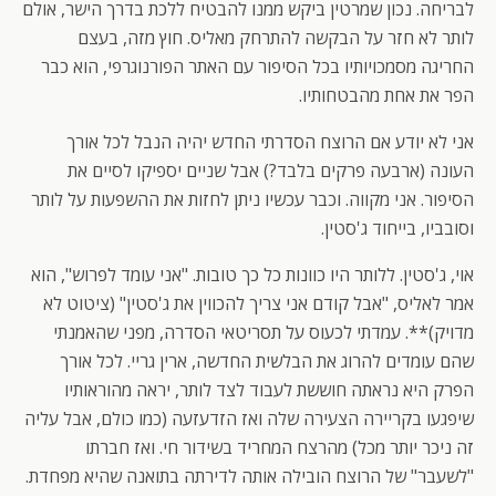
לבריחה. נכון שמרטין ביקש ממנו להבטיח ללכת בדרך הישר, אולם
לותר לא חזר על הבקשה להתרחק מאליס. חוץ מזה, בעצם
החריגה מסמכויותיו בכל הסיפור עם האתר הפורנוגרפי, הוא כבר
הפר את אחת מהבטחותיו.
אני לא יודע אם הרוצח הסדרתי החדש יהיה הנבל לכל אורך
העונה (ארבעה פרקים בלבד?) אבל שניים יספיקו לסיים את
הסיפור. אני מקווה. וכבר עכשיו ניתן לחזות את ההשפעות על לותר
וסובביו, בייחוד ג'סטין.
אוי, ג'סטין. ללותר היו כוונות כל כך טובות. "אני עומד לפרוש", הוא
אמר לאליס, "אבל קודם אני צריך להכווין את ג'סטין" (ציטוט לא
מדויק)**. עמדתי לכעוס על תסריטאי הסדרה, מפני שהאמנתי
שהם עומדים להרוג את הבלשית החדשה, ארין גריי. לכל אורך
הפרק היא נראתה חוששת לעבוד לצד לותר, יראה מהוראותיו
שיפגעו בקריירה הצעירה שלה ואז הזדעזעה (כמו כולם, אבל עליה
זה ניכר יותר מכל) מהרצח המחריד בשידור חי. ואז חברתו
"לשעבר" של הרוצח הובילה אותה לדירתה בתואנה שהיא מפחדת.