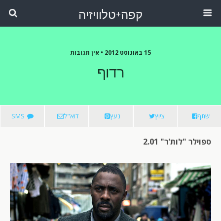
קפה+טלוויזיה
15 באוגוסט 2012 •
אין תגובות
רדוף
שתף
ציוץ
נעץ
דוא"ל
SMS
ספוילר "לות'ר" 2.01