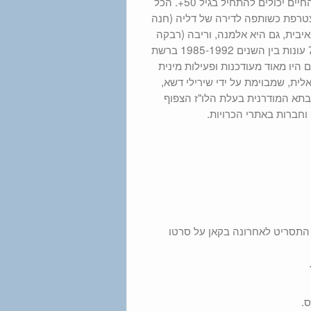
דירה אופנתית בעיר הגדולה, ואחרי שהילדים והבעל עזבו, הן מוכיחות שהחיים יכולים להתחיל בגיל 50+. הכל
צטרפת כשותפה לדירה של דליה (חנה
יבית, גם היא אלמנה, וריבה (רבקה
מיכאלי), אמה חסרת הטקט של רותי. הסדרה, ששודרה בארה"ב במשך 7 עונות בין השנים 1985-1992 ברשת
 היו מאוד מעודכנות ופעילות מינית
לית, שמבוימת על ידי שירילי דשא,
סבתא המודרנית בעלת הלו"ז הצפוף
וחברות באתרי הכרויות.
 בפרס התסריט לאחרונה בקאן על סרטו