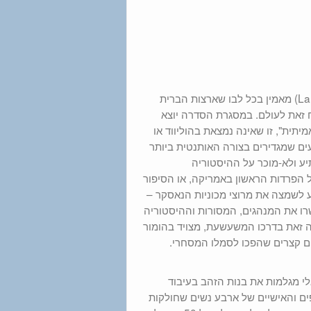
הבדרן והסטנדאפיסט המצליח לארי "דה כייבל גאי" (Larry the Cable Guy) מאמין בכל לבו שארצות הברית
ח זאת לעולם. במסגרת הסדרה יוצא
תית", זו שאינה נמצאת בהוליווד או
עים שמגדירים בצורה האותנטית ביותר
ע ולא-מוכר על ההיסטוריה
דל הפרדות הראשון באמריקה, או הסיפור
 לשמצה את מרוצי מכוניות הנאסקר –
רו את המנהגים, המסורות וההיסטוריה
ה זאת בדרכו המשעשעת, מצויד בהומור
ים קצרים שהפכו לסמלו המסחרי.
לי מגלמות את בנות הזהב בעיבוד
ים והאישיים של ארבע נשים שחולקות