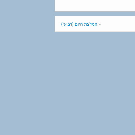
«
המלצת היום (רביעי)