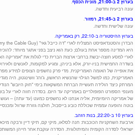
.
בערוץ 2 ב-21:00, מונית הכסף
עונה רביעית וחדשה.
.
בערוץ 2 ב-21:45, רמזור
עונה שלישית וחדשה.
בערוץ ההיסטוריה ב-22:10, רק באמריקה
.
היא המדינה מספר אחת בעולם; כעת הוא ניצב בפני אתגר מיוחד: להוכי
לארי למסע חוצה-יבשת ברחבי ארצות הברית כדי לגלות את "אמריקה האמי
בשדרה החמישית בניו-יורק, אלא ביניהן, ומגיע למקומות, לאנשים ולאירו
את אופייה של האומה האמריקנית. מדי פרק נחשפים הצופים למידע מפתי
האמריקנית, כמו למשל הגילוי שהנשיא הראשון, ג'ורג' וושינגטון, היה מג
המרתק כיצד הולידה תעשיית הברחת המשקאות בימי "חוק היובש" הנודע
מענפי הספורט הפופולריים באמריקה עד היום. בסדרה חווה לארי על בש
של אמריקה היומיומית, אליה אנחנו לא נחשפים כמעט (עד עתה) – ועוש
בוטה והופעה עממית שכוללת כובע בייסבול, חולצה גזורת שרוול ומכנסי
בערוץ 10 ב-22:20, בנות הזהב
.
ארבעת השחקניות הכוכבות: חנה לסלאו, מיקי קם, תיקי דיין ורבקה מיכא
ישראלי לסדרה הקומית והמיתולוגית. הסדרה עוקבת אחר חייהן המשותפ