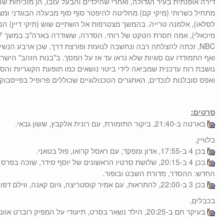
מתחיל כשרותי (מיקי קם) מחליטה להיפטר סוף סוף מבעלה הבוגדני ומ
לסלאו), אלמנה טרייה. בהמשך מצטרפות אל השתיים שוש (תיקי דיין) הנא
NBC, זכתה להצלחה רבה ונחשבה לנועזת ופורצת דרך, שכן ארבע הנשים
ואף התמודדו עם סוגיות שלא נראו עד אז על המסך. ב"בנות הזהב" הישרא
נושבת רוח עדכנית שמביאה לידי ביטוי נושאים כמו תופעת הקוגריות וה
ואפס סובלנות לנכדים, האתגרים הטכנולוגיים שכוללים פרופיל בפייסבוק 
סרטים:
בארטה ב-21:40, ביקור התזמורת, עם רונית אלקבץ, ששון גבאי.
בלוויין,
בכן 4 ב-17:55, אדון ומפקד, עם ראסל קרואו, פול בטאני.
בכן 4 ב-20:15, שלושת סרטיו הראשונים של יוסף סידר, שזכה
החדש: ההסדר, מדורת השבט ובופור.
בכן 3 ב-22:00, להתראות, עם אמיר קוסטריצה, גיום קאנה, ווילם דפו.
בכבלים,
בעיקר חם ב-20:25, הילד נשאר בסרט, תיעודי על המפיק רוברט אוונס.