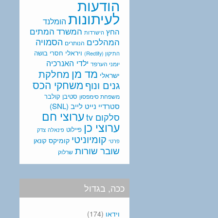
הודעות
לעיתונות
הומלנד
המתים
המשרד
החץ
הישרדות
המהלכים
הסמויה
הנותרים
ויראלי
חסרי בושה
התיקון (Rectify)
ילדי האנרכיה
יומני הערפד
מד מן
מחלקת
ישראלי
משחקי הכס
גנים ונוף
סטיבן קולבר
משפחת סימפסון
סטרדיי נייט לייב (SNL)
ערוצי חם
סלקום tv
ערוצי כן
פיילוט
פינאלה
צדק
קומיוניטי
קומיקס
קונאן
פרטי
שובר שורות
שרלוק
ככה, בגדול
וידאו
(174)