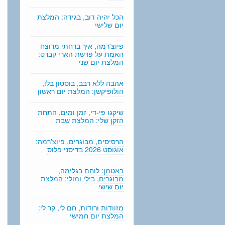
n
g
הכל יהיה דוב, בגידה: המלצת
יום שלישי
פיוצ'רמה, איך ברחתי מרוצח
האמת על פרשת הארי קברט:
המלצת יום שני
אהבה ללא רבב, בוסטון בלו,
הולופיקשן: המלצת יום ראשון
שיקגו פי-די, זמן ומים, התחת
הזקן שלי: המלצת שבת
הרסיסים, מבוגרים, פיוצ'רמה:
אוגוסט 2026 בדיסני פלוס
באטמן: לוחם בגלימה,
מבוגרים, בילי ומולי: המלצת
יום שישי
מזוודות ורודות, חם לי, קר לי:
המלצת יום חמישי