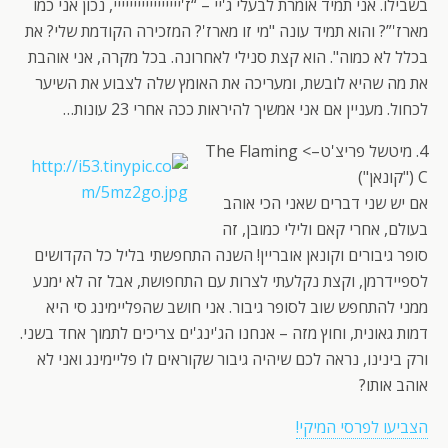
בשבילו. אני תמיד אומרת לבעלי ג'יי – “ז'ייייייייייייייייי, נכון אני כמו
מארז'”? והוא תמיד עונה "מי זו מארז'? המזכירה הקודמת שלי? את
בכלל לא כמוה". הוא קצת סנילי לאחרונה. בכל מקרה, אני אוהבת
את מה שהיא לובשת, ומעריכה את האומץ שלה לצבוע את השיער
לכחול. מעניין אם אני אמשיך להיראות ככה אחרי 23 עונות…
4. מיטשל פריצ'ט–> The Flaming
C ("קונאן")
אם יש שני דברים שאני הכי אוהב
בעולם, אחרי קאם ולילי כמובן, זה
סופר גיבורים וקונאן אובריין! השנה התחפשתי בליל כל הקדושים
לספיידרמן, וקצת נקלעתי לצרות עם התחפושת, אבל זה לא ימנע
ממני להתחפש שוב לסופר גיבור. אני חושב שהפליימינג סי היא
דמות גאונית, וחוץ מזה – אנחנו הג'ינג'ים צריכים לתמוך אחד בשני.
ורק בינינו, נראה לכם שיהיה גיבור שקוראים לו פליימינג ואני לא
אוהב אותו?
הצביעו לפרסי המיקי!