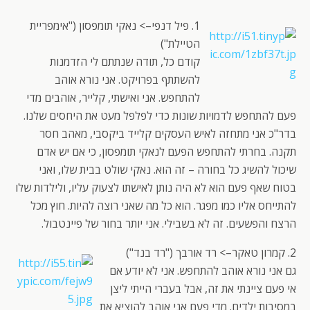
1. פיל דנפי–> נאקי תומפסון ("אימפריית
הטיילת")
קודם כל, תודה שנתתם לי הזדמנות
להשתתף בפרויקט. אני נורא אוהב
להתחפש. אני ואישתי, קלייר, אוהבים מדי
פעם להתחפש לדמויות שונות כדי לפלפל מעט את היחסים שלנו.
בדר"כ אני מתחזה לאיש העסקים קלייד ביקסבי, מאהב חסר
תקנה. בחרתי להתחפש הפעם לנאקי תומפסון, כי אם יש אדם
שיכול להשיג כל בחורה – זה הוא. נאקי שולט בבית שלו, ואני
בטוח שאף פעם הוא לא היה נותן לאישתו לצעוק עליו, ולילדות שלו
להתייחס אליו כמו מפגר. הוא כל מה שאני רוצה להיות. חוץ מכל
הרצח והפשעים. זה לא בשבילי. אני יותר בחור של פיינטבול.
2. קמרון טאקר–> רד אורבך ("רד בנד")
גם אני נורא אוהב להתחפש. אני לא יודע אם
אי פעם ציינתי את זה, אבל בעברי הייתי ליצן
במסיבות ילדים. מדי פעם אני אוהב להוציא את