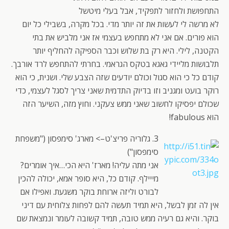
התחפושת ולחזור לתפקיד, אבל בעלי מיטשל
לא מרשה לי לעשות את זה יותר מדי. בכל מקרה, בשבילי כל יום
הוא פורים. אם אני לא מתחפש בעצמי אז אני מלביש את בתי
הקטנה, לילי. היא רק בת שלוש וכבר הספיקה להחליף יותר
תלבושות מליידי גאגא בטקס הגראמי. בחרתי להתחפש לרד אורבך.
קודם כל כי הוא סגול וכולם יודעים שזה הצבע שלי. ושנית, כי הוא
רוקר בועט ומגניב וזו בדיוק התדמית שאני צריך לסגל לעצמי, כדי
שכולם יפסיקו לחשוב שאני ממש צעקני. וחוץ מזה, השיער הזה
הוא fabulous!
3. גלוריה פריצ'ט–> מארג' סימפסון ("משפחת
סימפסון")
אני מתה עליה! מארז' היא הכי…איך אומרים?
מייילף. קודם כל, היא סופר אמא, יכולה להכין
לבורט וליזה ארוחת בוקר משגעת. ואפילו אם
אין לה זמן לבשל, היא תמיד תעשה להם לפחות צלוחית עם דיני
בוקר. והיא גם רעיה ממש טובה, תמיד קשובה לעומר ונמצאת שם