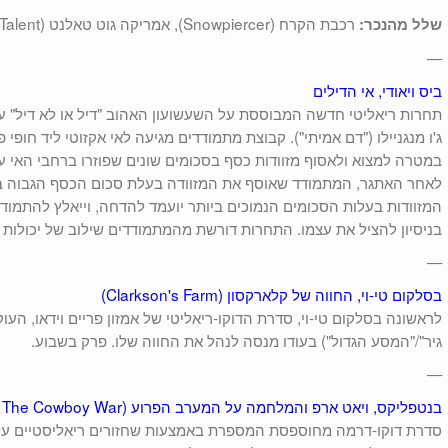
רכבת הקרח (Snowpiercer), אמריקה גוט טאלנט (America's Got Talent).
שלל מהנכר:
—
ביס ויאודי, אי הדילים
תחרות ריאליטי חדשה המבוססת על השעשועון האהוב "דיל או לא דיל" ע
ג'ו מנגניילו ("דם אמיתי"). קבוצת מתמודדים מגיעה לאי אקזוטי ליד חופ
במטרה למצוא ולאסוף מזוודות כסף בסכומים שונים שפוזרו ברחבי האי על
לאחר האתגר, המתמודד שאוסף את המזוודה בעלת סכום הכסף הגבוה ב
המזוודות בעלות הסכומים הנמוכים ביותר יועמד להדחה, וייאלץ להתמודד
בניסיון להציל את עצמו. התחרות דורשת מהמתמודדים שילוב של יכולות פי
—
בסלקום טי-וי, החווה של קלארקסון (Clarkson's Farm)
לראשונה בסלקום טי-וי, סדרת הדוקו-ריאליטי של אמזון פריים וידאו, העו
גיר"/"המסע הגדול") בעודו מנסה לנהל את החווה שלו. פרק בשבוע.
—
בנטפליקס, ויאט ארפ והמלחמה על המערב הפרוע (Wyatt Earp and The Cowboy War)
סדרת דוקו-דרמה מחוספסת המספרת באמצעות שחזורים ריאליסטיים על ה