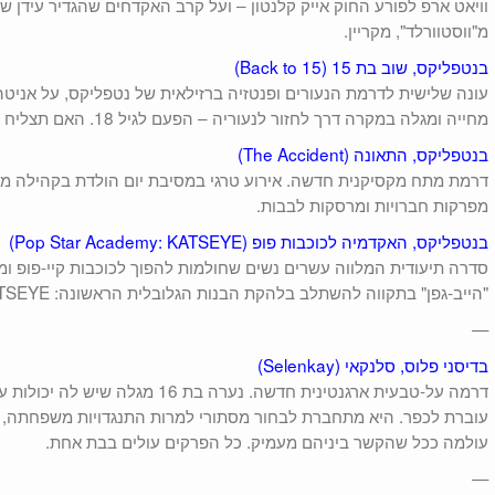
וויאט ארפ לפורע החוק אייק קלנטון – ועל קרב האקדחים שהגדיר עידן ש
מ"ווסטוורלד", מקריין.
בנטפליקס, שוב בת 15 (Back to 15)
עונה שלישית לדרמת הנעורים ופנטזיה ברזילאית של נטפליקס, על אני
מחייה ומגלה במקרה דרך לחזור לנעוריה – הפעם לגיל 18. האם תצליח לשכתב את עברה?
בנטפליקס, התאונה (The Accident)
דרמת מתח מקסיקנית חדשה. אירוע טרגי במסיבת יום הולדת בקהילה מל
מפרקות חברויות ומרסקות לבבות.
בנטפליקס, האקדמיה לכוכבות פופ (Pop Star Academy: KATSEYE)
סדרה תיעודית המלווה עשרים נשים שחולמות להפוך לכוכבות קיי-פופ ו
"הייב‑גפן" בתקווה להשתלב בלהקת הבנות הגלובלית הראשונה: KATSEYE.
—
בדיסני פלוס, סלנקאי (Selenkay)
דרמה על-טבעית ארגנטינית חדשה. נערה 
עוברת לכפר. היא מתחברת לבחור מסתורי למרות התנגדויות משפחתה, 
עולמה ככל שהקשר ביניהם מעמיק. כל הפרקים עולים בבת אחת.
—