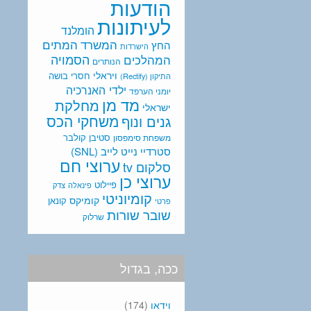
הודעות
לעיתונות
הומלנד
המתים
המשרד
החץ
הישרדות
המהלכים
הסמויה
הנותרים
ויראלי
חסרי בושה
התיקון (Rectify)
ילדי האנרכיה
יומני הערפד
מד מן
מחלקת
ישראלי
משחקי הכס
גנים ונוף
סטיבן קולבר
משפחת סימפסון
סטרדיי נייט לייב (SNL)
ערוצי חם
סלקום tv
ערוצי כן
פיילוט
פינאלה
צדק
קומיוניטי
קומיקס
קונאן
פרטי
שובר שורות
שרלוק
ככה, בגדול
וידאו
(174)