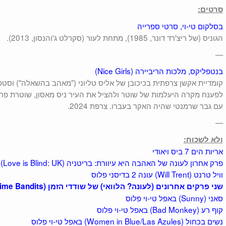
סרטים:
בסלקום טי-וי, סרטי ספרייה
הגוניס (של ריצ'רד דונר, 1985), מתחת לעור (סקרלט ג'והנסון, 2013).
—
בנטפליקס, מלכות הריביירה (Nice Girls)
לפענח מקרה היעלמות של שוטר ולהציל את העיר ניס מאסון, שוטרת פ
עם גבר שרמנטי שהיה האקר בעברו. צרפת 2024.
—
ולא לשכוח:
אריות הים 7 ביס ויאודי
פרק אחרון לעונה של האהבה היא עיוורת: בריטניה (Love is Blind: UK) בנטפליקס
וויל טרנט (Will Trent) עונה 2 בדיסני פלוס
שני פרקים אחרונים (לעונה? הלוואי) של שודדי הזמן (Time Bandits) באפל טי-וי פלוס
סאני (Sunny) באפל טי-וי פלוס
קוף רע (Bad Monkey) באפל טי-וי פלוס
נשים בכחול (Women in Blue/Las Azules) באפל טי-וי פלוס