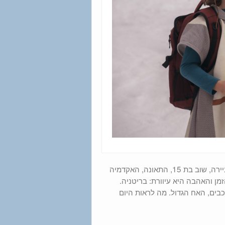
סלנקאי, אי הדילים, ויאט ארפ והמלחמה על המערב הפרוע, מלכות הריביירה, שוב בת 15, התאונה, האקדמיה
עונה של שודדי הזמן והאהבה היא עיוורת: בריטניה.
וכבים, האח הגדול. מה לראות היום