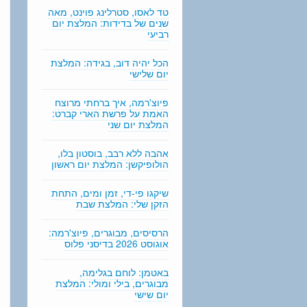
n
טד לאסו, סטרלינג פוינט, מאה
g
שנים של בדידות: המלצת יום
רביעי
הכל יהיה דוב, בגידה: המלצת
יום שלישי
פיוצ'רמה, איך ברחתי מרוצח
האמת על פרשת הארי קברט:
המלצת יום שני
אהבה ללא רבב, בוסטון בלו,
הולופיקשן: המלצת יום ראשון
שיקגו פי-די, זמן ומים, התחת
הזקן שלי: המלצת שבת
הרסיסים, מבוגרים, פיוצ'רמה:
אוגוסט 2026 בדיסני פלוס
באטמן: לוחם בגלימה,
מבוגרים, בילי ומולי: המלצת
יום שישי