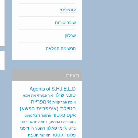
קומיוניטי
שובר שורות
שרלוק
הרשימה המלאה
תגיות
Agents of S.H.I.E.L.D
סוכני שילד
איך פגשתי את אמא
אימפריית
אימה אמריקאית
הטיילת (אימפריית הפשע)
אקס פקטור
ארסטד דיבלופמנט
בנות
(משפחה בהפרעה)
בחורה חדשה
ג'ימי פאלון
דיסני
דוקטור הו
בריטי
דקסטר
פלוס
האישה הטובה