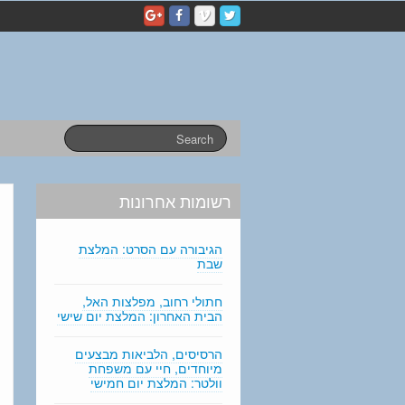
p
e
r
s
o
n
a
l
s
t
a
רשומות אחרונות
t
e
m
הגיבורה עם הסרט: המלצת
e
שבת
n
t
חתולי רחוב, מפלצות האל,
הבית האחרון: המלצת יום שישי
e
d
i
הרסיסים, הלביאות מבצעים
מיוחדים, חיי עם משפחת
t
וולטר: המלצת יום חמישי
i