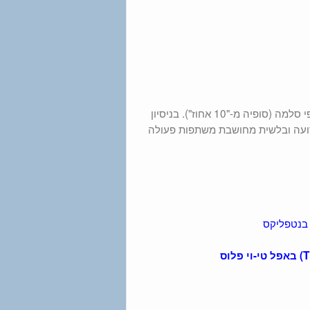
קומדיית אקשן צרפתית בכיכובן של אליס טליוני ("מאהב בהשאלה") וסטפי סלמה (סופיה מ-"10 אחוז"). בניסיון
רועה ובלשית מחושבת משתפות פעולה