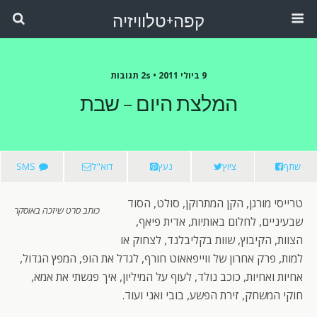
קפה+טלוויזיה
9 ביולי 2011 •
2s תגובות
המלצת היום – שבת
שתף
ציוץ
נעץ
דוא"ל
SMS
טרייסי מורגן, הקן המתרוקן, סולט, הסוד
כותב סרט שיזכה באוסקר
שבעיניים, לחלום באותיות, אדית פיאף,
הצוות, הקיבוץ, שוות בקליבלנד, לצחוק או
למות, פרק אחרון של ווייפאאוט חורף, לגדל את הופ, המפץ הגדול,
אחיות ואחיות, כוכב נולד, לעוף על המיליון, איך פגשתי את אמא,
חוקי המשחק, זירת הפשע, בובי ואני ועוד.