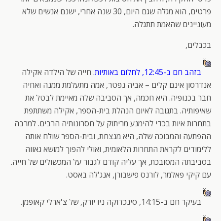
פרטים, הוא מגלה שגם היום, 30 שנה אחרי, ישנם אנשים שלא
מעוניינים שהאמת תתגלה.
בכבלים,
בזהב חם ב-12:45, לחלום באותיות
. חייה של הילדה אקילה
אנדרסון אינם קלים – אביה נפטר, אמה מתעלמת ממנה ואחיה
חבר בכנופיה. היא חכמה, אך הסביבה שלה מאיימת לבטל את
שאיפותיה. בתגובה לאיום הנהלת בית-הספר, אקילה משתתפת
בתחרות איות בכדי להימנע מריתוק על חסרונותיה הרבים. למרבה
ההפתעה והמבוכה שלה, היא מנצחת, ובית-הספר שולח אותה
ללימודים לקראת התחרות הלאומית, ואולי להפוך למושא גאווה
בסביבתה המסובכת, אך עליה קודם לגבור על המכשולים של חייה.
עם קיקי פאלמר, לורנס פישבורן, אנג'לה באסט.
בעיקר חם ב-14:15, סינכדוקה ניו יורק, של צ'ארלי קאופמן.