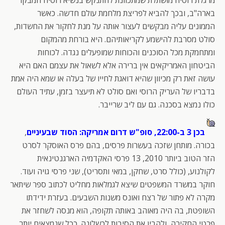
מרגלת רוסיה מושתלת שמתכוונת להתנקש בנשיא רוסיה המבקר
בארה"ב, ובכך להביא לפריצת מלחמת עולם חדשה. כאשר
הממונים עליה מבקשים לעצור אותה על מנת לחקור את החשדות,
סולט מסרבת להישמע לקריאותיהם. היא בורחת מהמקום
ומתחמקת מכל הסוכנים והכוחות שמופעלים נגדה. לכוחות
הביטחון האמריקאים אין ברירה אלא לשאול את עצמם האם היא
עושה זאת רק מכיוון שהיא דואגת לחייו של בעלה או שמא היה אמת
בדבריו של העריק הרוסי ואם סולט לא תיעצר בזמן, עתיד העולם
כולו נמצא בסכנה. גם עם ליב שרייבר.
בכן 3 ב-22:00, סופ"ש דרום אמריקה: הסוד שבעיניים
,
בכורה. מותחן שזכה בעשרות פרסים, בהם פרס האוסקר לסרט
הזר הטוב ביותר 2010, 13 פרסי האקדמיה הארגנטינאית
לקולנוע, (כולל סרט, שחקן, במאי ותסריט), שני פרסי גויה ועוד.
חוקר במשרד המשפטים שיצא לגמלאות מחליט לכתוב ספר שיתאר
מקרה לא פתור של רצח ואונס משנות השבעים. בעזרת ידידתו
השופטת, בה היה מאוהב באותה תקופה, הוא מנסה לשחזר את
פרטי החקירה, ולהבין את הסיבות לכשלונה. ככל שנמצאים יותר