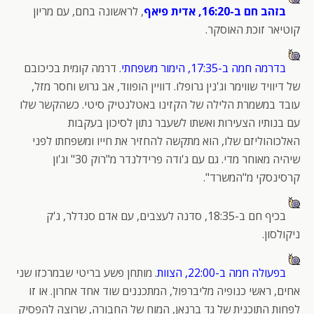
בזהב חם ב-16:20, אדית פיאף
, לראשונה בחם, עם מריון
קוטיאר זוכת האוסקר.
בדרמה חמה ב-17:35, הימור משפחתי
. דרמה קומית בכיכובם
של דיוויד שווימר וג'נין גרופלו. דוויין הופווד, אב גרוש וחסר מזל,
עובד במשמרת הלילה של הקזינו באטלנטיק סיטי. כשהקשר שלו
עם בנותיו הצעירות ואשתו לשעבר נתון לסיכון בעקבות
האלכוהוליזם שלו, הוא מתקשה להחזיר את חייו ומשפחתו לפני
שיהיה מאוחר מדי. גם עם ג'ודה פרידלנדר מ"רוק 30" וג'ון
קרסינסקי מ"המשרד".
בכיף חם ב-18:35, סדנה לעצבים, עם אדם סנדלר, ג'ק
ניקולסון.
בפעולה חמה ב-22:00, הצוות
. מותחן פשע בריטי שבמרכזו שני
אחים, ראשי כנופיה מליברפול, המתכננים שוד אחד אחרון. או זו
לפחות התוכנית של גד ברנאן, המוח של החבורה, שרוצה להפסיק