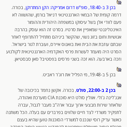
בכן 3 ב-18:40, סופ"ש דרום אמריקה: הקן המתרוקן
, בכורה.
דרמה קומית של הבמאי הארגנטינאי דניאל בורמן, שהושווה לא
פעם לוודי אלן בשל עיסוקו במשפחה היהודית וההומור
האינטליגנטי שמאפיין את סרטיו. בסרט זה הוא עוסק בהרבה
אנושיות וחום בזוג נשוי, שהקשר ביניהם מתחיל להתרופף לאחר
שבתם עוזבת את הבית ואת בואנוס איירס, ועוברת לגור בישראל.
הסרט היה מועמד לעשרות פרסי האקדמיה הארגנטינאית לקולנוע
וזכה בארבעה. הוא זכה בשני פרסים בפסטיבל סאן סבסטיאן.
בכן 5 ב-19:48, מי הפליל את רוג'ר ראביט.
בכן 2 ב-22:00, סולט
, בכורה. אקשן נחמד בכיכובה של
אנג'לינה ג'ולי. אוולין סולט היא סוכנת CIA מוערכת ואהודה,
שלאחר שירות מבצעי ארוך עבור ארה"ב מעבר לגבול, עברה
לתפקיד משרדי לצד חיים שלווים בפרברים עם בעלה. הכל משתנה
כאשר עריק רוסי שנכנס למשרדי הסוכנות טוען שהיא בעצם