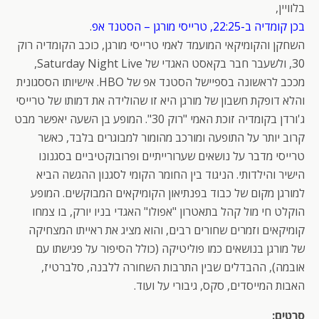
בלוויין,
בכן קומדיה ב-22:25, טרייסי מורגן – הסטנד אפ
.
השחקן והקומיקאי המועמד לאמי טרייסי מורגן, כוכב הקומדיה רוק
30, ולשעבר חבר בקאסט האגדי של Saturday Night Live,
מככב לראשונה בספיישל הסטנד אפ של HBO. אישיותו הססגונית
והלא דופקת חשבון של מורגן היא זו שהולידה את דמותו של טרייסי
ג'ורדן בקומדיה זוכת האמי "רוק 30". המופע בן השעה יאפשר מבט
קרוב יותר על התופעה ומורכב מהומור למבוגרים בלבד, כאשר
טרייסי מדבר על נושאים שערורייתיים ופרובוקטיביים בסגנונו
הישיר והילדותי. הניגוד בין החומר הקומי לסגנון ההגשה הביא
למורגן מקום של כבוד בפנתיאון הקומיקאים המבוקשים. המופע
הוקלט חי מול קהל בתאטרון "אפולו" האגדי בניו יורק, בו צמחו
קומיקאים וזמרים שחורים רבים, והוא מציג את ראייתו המצחיקה
של מורגן בנושאים כמו פוליטיקה (כולל הסיפור על פגישתו עם
אובמה), ההבדלים שבין התרבות השחורה ללבנה, סלברטיז,
האבות המייסדים, סקס, גיבורי על ועוד.
סרטים: